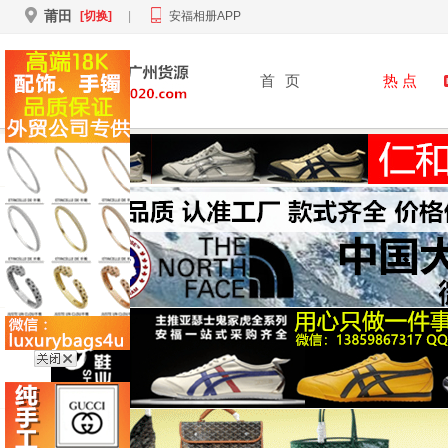
莆田
[切换]
|
安福相册APP
首
页
热 点