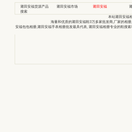
莆田安福货源产品
莆田安福市场
莆田安福
搜索
本站莆田安福
海量和优质的莆田安福鞋3万多家批发商,厂家的相册
安福包包相册,莆田安福手表相册批发最具代表, 莆田安福相册专业的鞋搜索