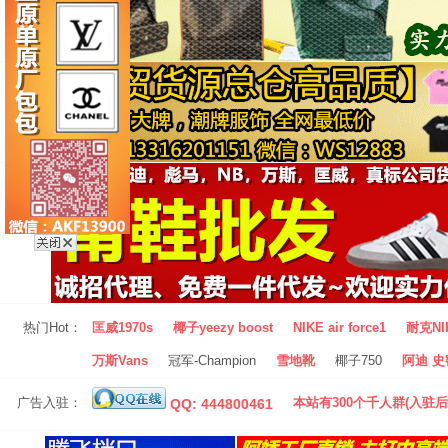
热门Hot：
匡威1970s
椰子yeezy boost
NIKE air force1
耐克NI
万斯Vans
冠军-Champion
雪地靴
椰子750
阿迪 史密
广告入驻：
本站有300个千人群(入驻后
QQ: 444800461