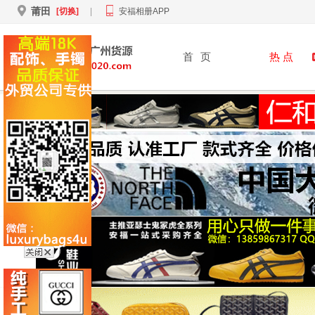
莆田
[切换]
|
安福相册APP
首
页
热 点