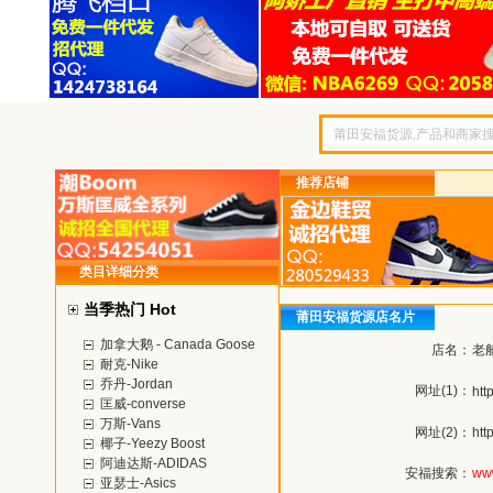
推荐店铺
类目详细分类
当季热门 Hot
莆田安福货源店名片
加拿大鹅 - Canada Goose
店名：
老
耐克-Nike
乔丹-Jordan
网址(1)：
htt
匡威-converse
万斯-Vans
网址(2)：
htt
椰子-Yeezy Boost
阿迪达斯-ADIDAS
安福搜索：
ww
亚瑟士-Asics