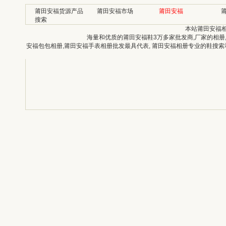
莆田安福货源产品
莆田安福市场
莆田安福
搜索
本站莆田安福
海量和优质的莆田安福鞋3万多家批发商,厂家的相册
安福包包相册,莆田安福手表相册批发最具代表, 莆田安福相册专业的鞋搜索