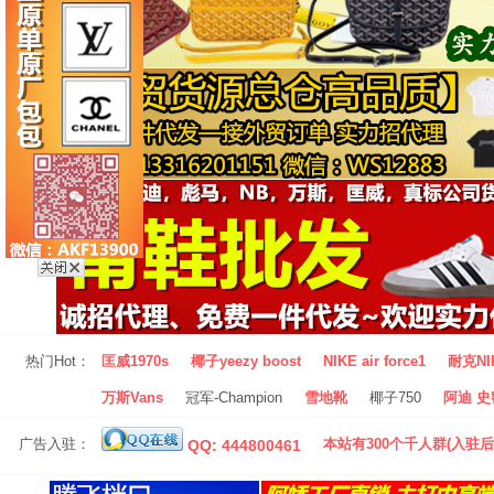
热门Hot：
匡威1970s
椰子yeezy boost
NIKE air force1
耐克NI
万斯Vans
冠军-Champion
雪地靴
椰子750
阿迪 史密
广告入驻：
本站有300个千人群(入驻后
QQ: 444800461