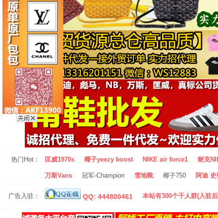
热门Hot：
匡威1970s
椰子yeezy boost
NIKE air force1
耐克NI
万斯Vans
冠军-Champion
雪地靴
椰子750
阿迪 史密
广告入驻：
本站有300个千人群(入驻后
QQ: 444800461