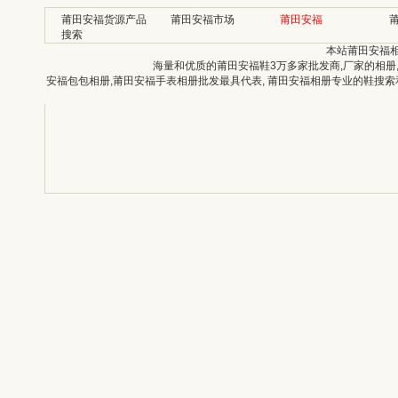
莆田安福货源产品
莆田安福市场
莆田安福
搜索
本站莆田安福
海量和优质的莆田安福鞋3万多家批发商,厂家的相册
安福包包相册,莆田安福手表相册批发最具代表, 莆田安福相册专业的鞋搜索