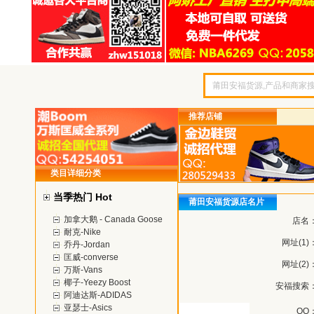
推荐店铺
类目详细分类
当季热门 Hot
莆田安福货源店名片
加拿大鹅 - Canada Goose
店名
耐克-Nike
网址(1)
乔丹-Jordan
匡威-converse
网址(2)
万斯-Vans
椰子-Yeezy Boost
安福搜索
阿迪达斯-ADIDAS
亚瑟士-Asics
QQ