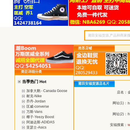
推荐店铺
类目详细分类
当季热门 Hot
莆田安福货源店名片
加拿大鹅 - Canada Goose
店名：
耐克-Nike
乔丹-Jordan
网址(1)：
h
匡威-converse
万斯-Vans
网址(2)：
h
椰子-Yeezy Boost
阿迪达斯-ADIDAS
安福搜索：
w
亚瑟士-Asics