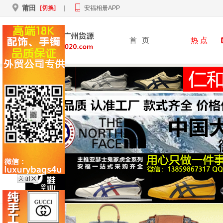
莆田
[切换]
|
安福相册APP
首
页
热 点