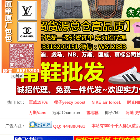
热门Hot：
匡威1970s
椰子yeezy boost
NIKE air force1
耐克NI
万斯Vans
冠军-Champion
雪地靴
椰子750
阿迪 史密
广告入驻：
本站有300个千人群(入驻后
QQ: 444800461