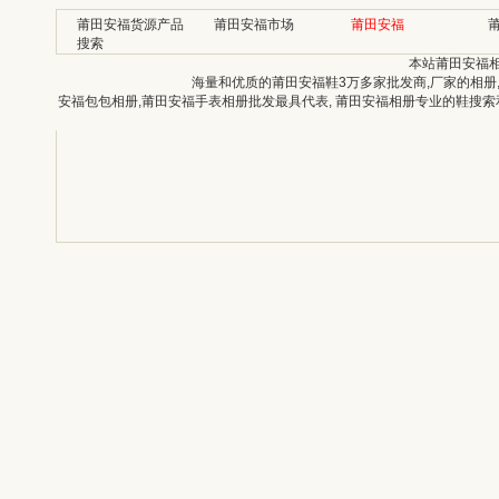
莆田安福货源产品
莆田安福市场
莆田安福
搜索
本站莆田安福
海量和优质的莆田安福鞋3万多家批发商,厂家的相册
安福包包相册,莆田安福手表相册批发最具代表, 莆田安福相册专业的鞋搜索