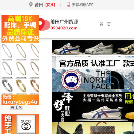
莆田
[切换]
|
安福相册APP
首
页