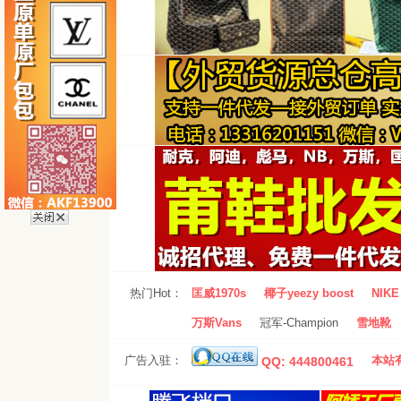
热门Hot：
匡威1970s
椰子yeezy boost
NIKE 
万斯Vans
冠军-Champion
雪地靴
广告入驻：
本站有
QQ: 444800461