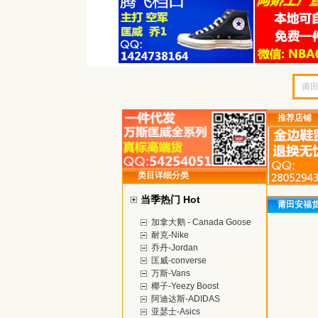
推荐店铺
类目详细分类
当季热门 Hot
莆田安福
加拿大鹅 - Canada Goose
耐克-Nike
乔丹-Jordan
匡威-converse
万斯-Vans
椰子-Yeezy Boost
阿迪达斯-ADIDAS
亚瑟士-Asics