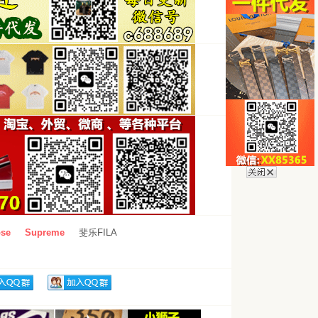
se
Supreme
斐乐FILA