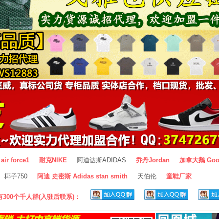
air force1
耐克NIKE
阿迪达斯ADIDAS
乔丹Jordan
加拿大鹅 Goo
椰子750
阿迪 史密斯 Adidas stan smith
天伯伦
童鞋厂家
300个千人群(入驻后联系)：