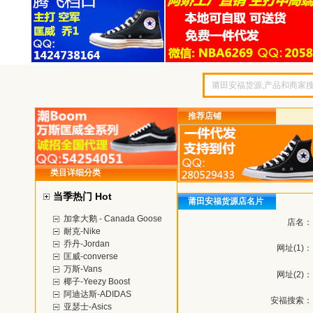
推荐店铺
类目详细分类
当季热门 Hot
莆田安福货源店名片
加拿大鹅 - Canada Goose
店名：
耐克-Nike
乔丹-Jordan
网址(1)：
匡威-converse
万斯-Vans
网址(2)：
椰子-Yeezy Boost
阿迪达斯-ADIDAS
安福搜索：
亚瑟士-Asics