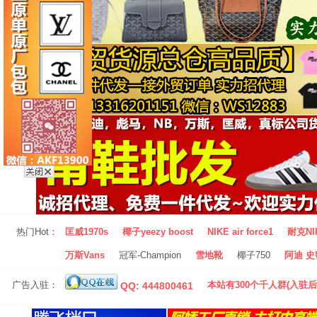
热门Hot：
匡威1970s
椰子yeezy boost
NIKE air force1
耐克NI
万斯Vans
冠军-Champion
雪地靴
椰子750
阿迪 史密
广告入驻：
本站有300个千人群(入驻后
QQ: 444800461