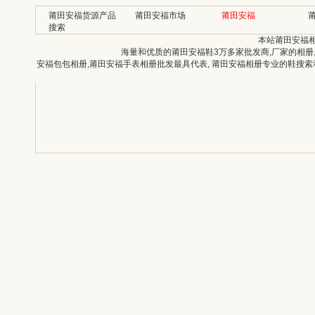
莆田安福货源产品
莆田安福市场
莆田安福
搜索
本站莆田安福
海量和优质的莆田安福鞋3万多家批发商,厂家的相册
安福包包相册,莆田安福手表相册批发最具代表, 莆田安福相册专业的鞋搜索