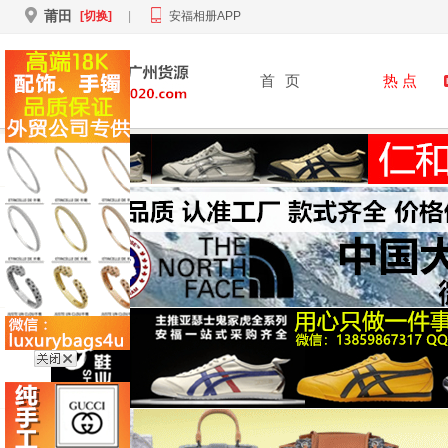
莆田
[切换]
|
安福相册APP
首
页
热 点