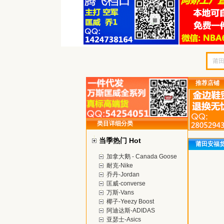
推荐店铺
类目详细分类
当季热门 Hot
莆田安福
加拿大鹅 - Canada Goose
耐克-Nike
乔丹-Jordan
匡威-converse
万斯-Vans
椰子-Yeezy Boost
阿迪达斯-ADIDAS
亚瑟士-Asics