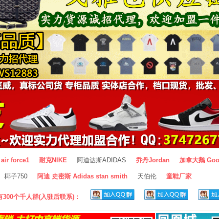
air force1
耐克NIKE
阿迪达斯ADIDAS
乔丹Jordan
加拿大鹅 Goo
椰子750
阿迪 史密斯 Adidas stan smith
天伯伦
童鞋厂家
300个千人群(入驻后联系)：