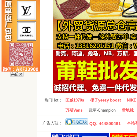
热门Hot：
匡威1970s
椰子yeezy boost
NIKE 
万斯Vans
冠军-Champion
雪地靴
广告入驻：
本站有
QQ: 444800461