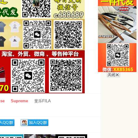
se
Supreme
斐乐FILA