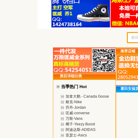
推荐店铺
类目详细分类
当季热门 Hot
莆田安福
加拿大鹅 - Canada Goose
耐克-Nike
乔丹-Jordan
匡威-converse
万斯-Vans
椰子-Yeezy Boost
阿迪达斯-ADIDAS
亚瑟士-Asics