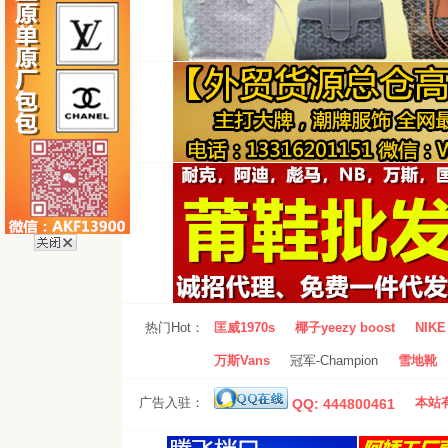
热门Hot：
匡威1970s
椰子yeezy boost
NIKE 
万斯Vans
冠军-Champion
雪地靴
广告入驻：
本站有
QQ: 444800461