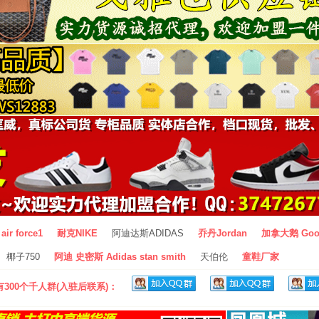
air force1
耐克NIKE
阿迪达斯ADIDAS
乔丹Jordan
加拿大鹅 Goo
椰子750
阿迪 史密斯 Adidas stan smith
天伯伦
童鞋厂家
300个千人群(入驻后联系)：