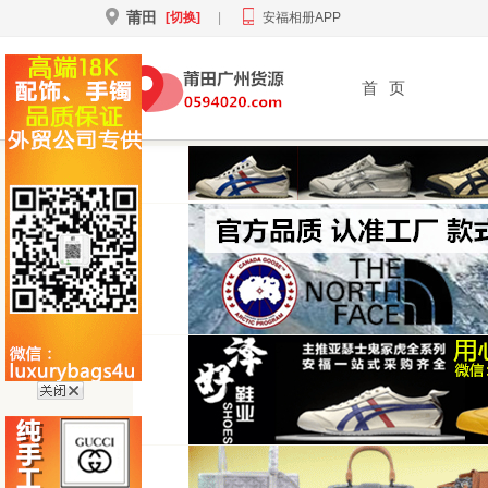
莆田
[切换]
|
安福相册APP
首
页