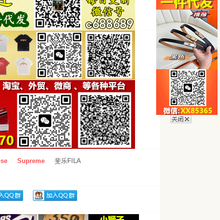
se
Supreme
斐乐FILA