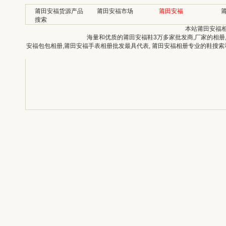
莆田安福货源产品
莆田安福市场
莆田安福
搜索
本站莆田安福
海量和优质的莆田安福鞋3万多家批发商,厂家的相册
安福包包相册,莆田安福手表相册批发最具代表, 莆田安福相册专业的鞋搜索