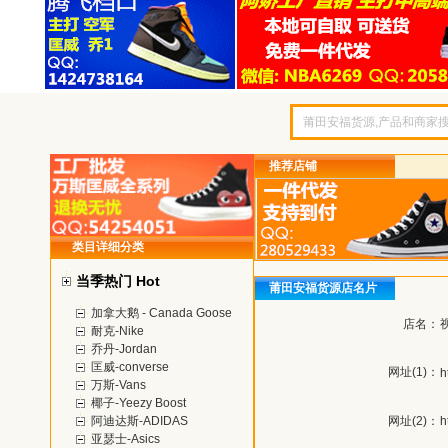
推荐店铺
类目详细分类
当季热门 Hot
莆田安福货源店名片
加拿大鹅 - Canada Goose
店名：
耐克-Nike
乔丹-Jordan
匡威-converse
网址(1)：
h
万斯-Vans
椰子-Yeezy Boost
阿迪达斯-ADIDAS
网址(2)：
h
亚瑟士-Asics