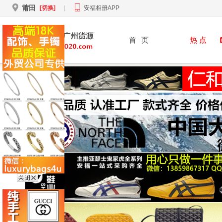
莆田
[切换]
|
安福相册APP
首
页
热 点