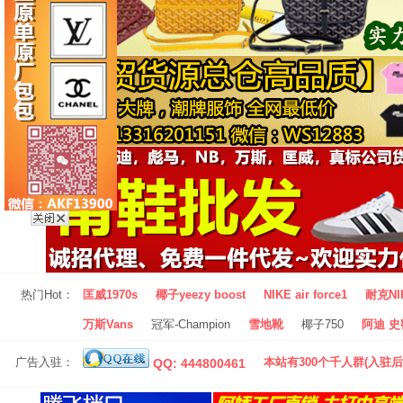
热门Hot：
匡威1970s
椰子yeezy boost
NIKE air force1
耐克NI
万斯Vans
冠军-Champion
雪地靴
椰子750
阿迪 史密
广告入驻：
本站有300个千人群(入驻后
QQ: 444800461