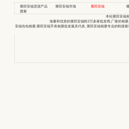
莆田安福货源产品
莆田安福市场
莆田安福
搜索
本站莆田安福
海量和优质的莆田安福鞋3万多家批发商,厂家的相册
安福包包相册,莆田安福手表相册批发最具代表, 莆田安福相册专业的鞋搜索