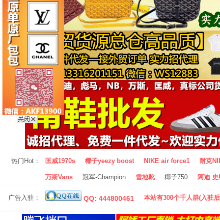
热门Hot：
匡威1970s
椰子yeezy boost
NIKE air force1
耐克NI
万斯Vans
冠军-Champion
雪地靴
椰子750
阿迪 史密
广告入驻：
本站有300个千人群(入驻后
QQ: 444800461