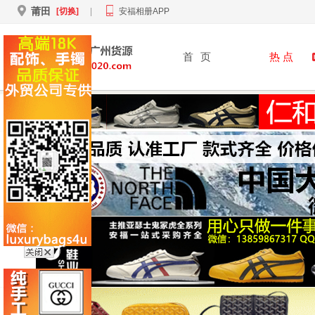
莆田
[切换]
|
安福相册APP
首
页
热 点