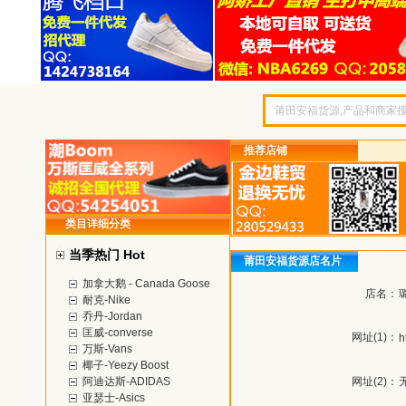
推荐店铺
类目详细分类
当季热门 Hot
莆田安福货源店名片
加拿大鹅 - Canada Goose
店名：
耐克-Nike
乔丹-Jordan
匡威-converse
网址(1)：
h
万斯-Vans
椰子-Yeezy Boost
阿迪达斯-ADIDAS
网址(2)：
亚瑟士-Asics