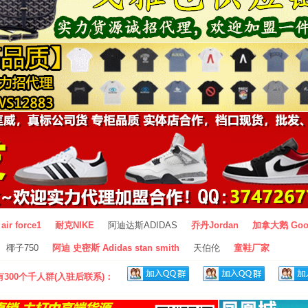
air force1
耐克NIKE
阿迪达斯ADIDAS
乔丹Jordan
加拿大鹅 Goo
椰子750
阿迪 史密斯 Adidas stan smith
天伯伦
童鞋厂家
300个千人群(入驻后联系)：