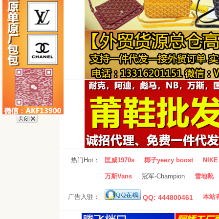
热门Hot：
匡威1970s
椰子yeezy boost
NIKE 
万斯Vans
冠军-Champion
雪地靴
广告入驻：
本站有
QQ: 444800461