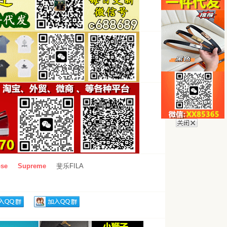
se
Supreme
斐乐FILA