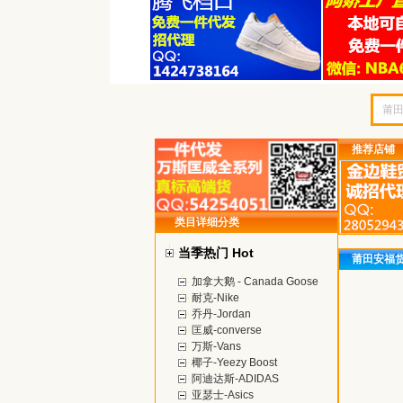
推荐店铺
类目详细分类
当季热门 Hot
莆田安福
加拿大鹅 - Canada Goose
耐克-Nike
乔丹-Jordan
匡威-converse
万斯-Vans
椰子-Yeezy Boost
阿迪达斯-ADIDAS
亚瑟士-Asics