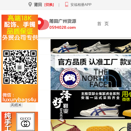
莆田
[切换]
|
安福相册APP
首
页