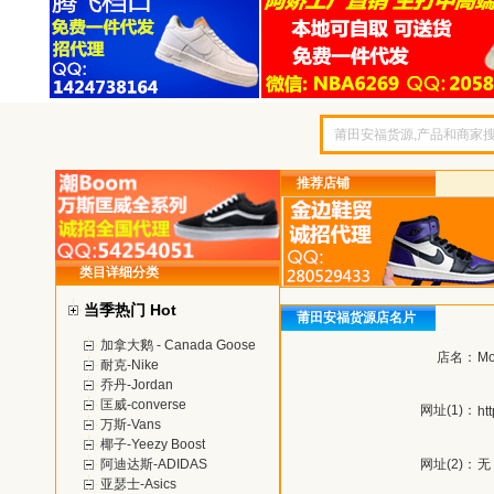
推荐店铺
类目详细分类
当季热门 Hot
莆田安福货源店名片
加拿大鹅 - Canada Goose
店名：
Mo
耐克-Nike
乔丹-Jordan
匡威-converse
网址(1)：
ht
万斯-Vans
椰子-Yeezy Boost
阿迪达斯-ADIDAS
网址(2)：
无
亚瑟士-Asics