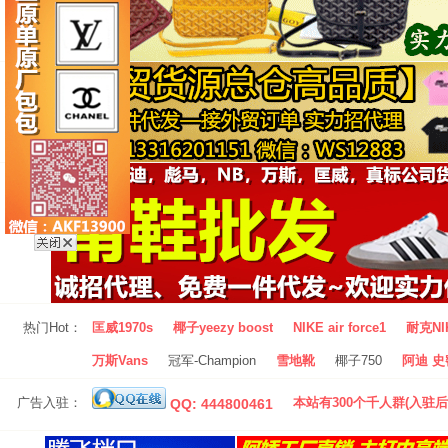
热门Hot：
匡威1970s
椰子yeezy boost
NIKE air force1
耐克NI
万斯Vans
冠军-Champion
雪地靴
椰子750
阿迪 史密
广告入驻：
本站有300个千人群(入驻后
QQ: 444800461