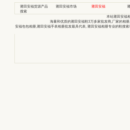
莆田安福货源产品
莆田安福市场
莆田安福
搜索
本站莆田安福
海量和优质的莆田安福鞋3万多家批发商,厂家的相册
安福包包相册,莆田安福手表相册批发最具代表, 莆田安福相册专业的鞋搜索