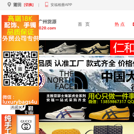
莆田
[切换]
|
安福相册APP
首
页
热 点