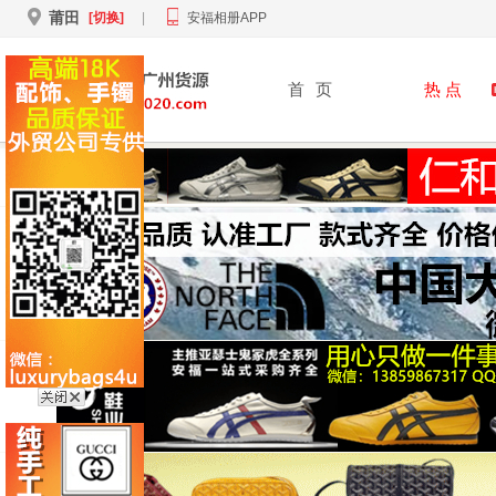
莆田
[切换]
|
安福相册APP
首
页
热 点