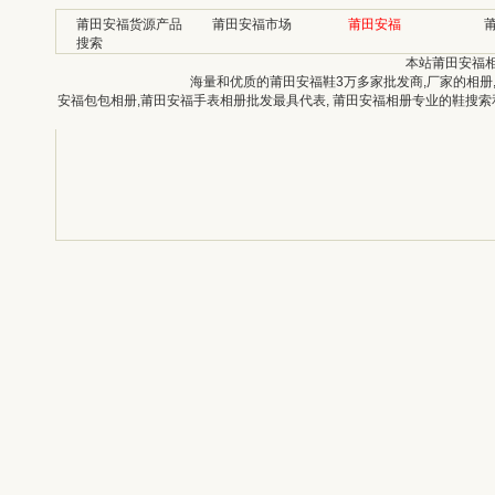
莆田安福货源产品
莆田安福市场
莆田安福
搜索
本站莆田安福
海量和优质的莆田安福鞋3万多家批发商,厂家的相册
安福包包相册,莆田安福手表相册批发最具代表, 莆田安福相册专业的鞋搜索