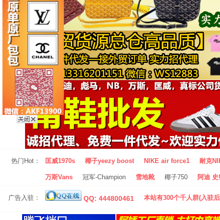
热门Hot：
匡威1970s
椰子yeezy boost
NIKE air force1
耐克NI
万斯Vans
冠军-Champion
雪地靴
椰子750
阿迪 史密
广告入驻：
本站有300个千人群(入驻后
QQ: 444800461