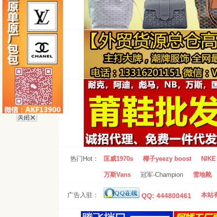
热门Hot：
匡威1970s
椰子yeezy boost
NIKE 
万斯Vans
冠军-Champion
雪地靴
广告入驻：
本站有
QQ: 444800461