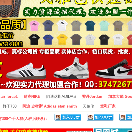
air force1
耐克NIKE
阿迪达斯ADIDAS
乔丹Jordan
加拿大鹅 Goo
椰子750
阿迪 史密斯 Adidas stan smith
天伯伦
童鞋厂家
300个千人群(入驻后联系)：