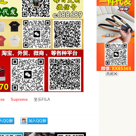
se
Supreme
斐乐FILA