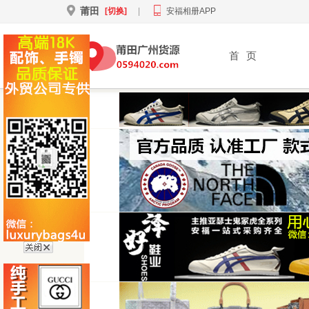
莆田
[切换]
|
安福相册APP
首
页