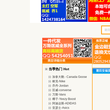
推荐店铺
类目详细分类
当季热门 Hot
莆田安福
加拿大鹅 - Canada Goose
耐克-Nike
乔丹-Jordan
匡威-converse
万斯-Vans
椰子-Yeezy Boost
阿迪达斯-ADIDAS
亚瑟士-Asics