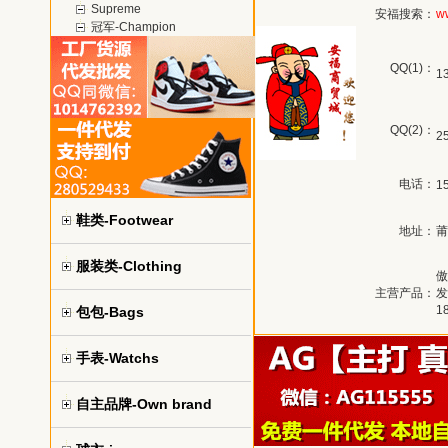
Supreme
安福搜索：
w
冠军-Champion
QQ(1)：
1
QQ(2)：
2
电话：
1
鞋类-Footwear
地址：
莆
服装类-Clothing
傲
主营产品：
发
1
包包-Bags
手表-Watchs
自主品牌-Own brand