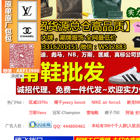
热门Hot：
匡威1970s
椰子yeezy boost
NIKE air force1
耐克NI
万斯Vans
冠军-Champion
雪地靴
椰子750
阿迪 史密
广告入驻：
本站有300个千人群(入驻后
QQ: 444800461