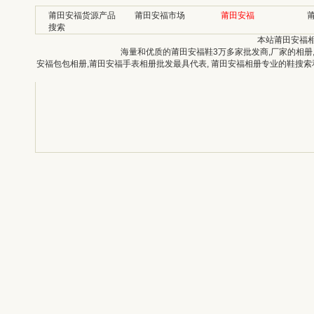
莆田安福货源产品
莆田安福市场
莆田安福
搜索
本站莆田安福
海量和优质的莆田安福鞋3万多家批发商,厂家的相册
安福包包相册,莆田安福手表相册批发最具代表, 莆田安福相册专业的鞋搜索