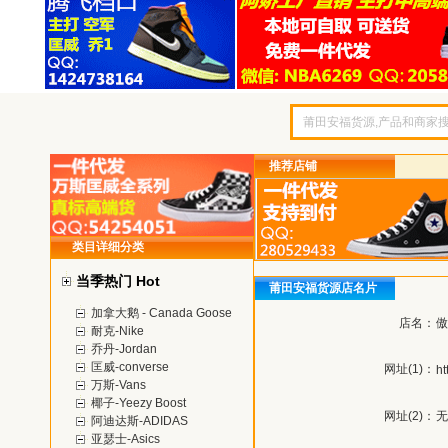
推荐店铺
类目详细分类
当季热门 Hot
莆田安福货源店名片
加拿大鹅 - Canada Goose
店名：
傲
耐克-Nike
乔丹-Jordan
匡威-converse
网址(1)：
ht
万斯-Vans
椰子-Yeezy Boost
网址(2)：
无
阿迪达斯-ADIDAS
亚瑟士-Asics