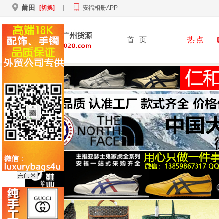
莆田
[切换]
|
安福相册APP
首
页
热 点