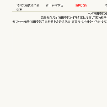
莆田安福货源产品
莆田安福市场
莆田安福
搜索
本站莆田安福
海量和优质的莆田安福鞋3万多家批发商,厂家的相册
安福包包相册,莆田安福手表相册批发最具代表, 莆田安福相册专业的鞋搜索