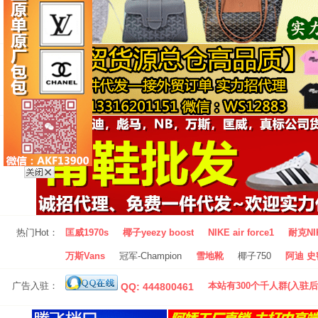
热门Hot：
匡威1970s
椰子yeezy boost
NIKE air force1
耐克NI
万斯Vans
冠军-Champion
雪地靴
椰子750
阿迪 史密
广告入驻：
本站有300个千人群(入驻后
QQ: 444800461