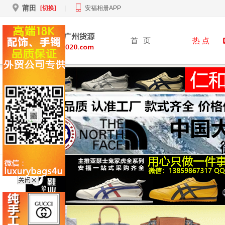
莆田
[切换]
|
安福相册APP
首
页
热 点