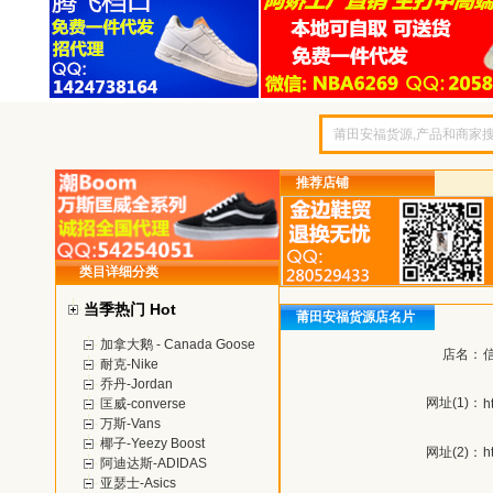
推荐店铺
类目详细分类
当季热门 Hot
莆田安福货源店名片
加拿大鹅 - Canada Goose
店名：
耐克-Nike
乔丹-Jordan
网址(1)：
匡威-converse
h
万斯-Vans
椰子-Yeezy Boost
网址(2)：
h
阿迪达斯-ADIDAS
亚瑟士-Asics