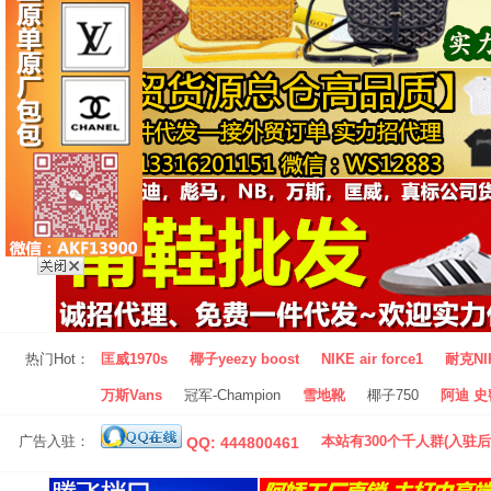
热门Hot：
匡威1970s
椰子yeezy boost
NIKE air force1
耐克NI
万斯Vans
冠军-Champion
雪地靴
椰子750
阿迪 史密
广告入驻：
本站有300个千人群(入驻后
QQ: 444800461