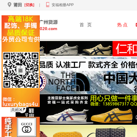
莆田
[切换]
|
安福相册APP
首
页
热 点