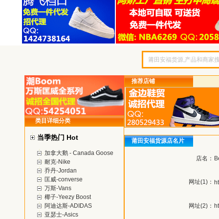
推荐店铺
类目详细分类
当季热门 Hot
莆田安福货源店名片
加拿大鹅 - Canada Goose
店名：
B
耐克-Nike
乔丹-Jordan
匡威-converse
网址(1)：
h
万斯-Vans
椰子-Yeezy Boost
阿迪达斯-ADIDAS
网址(2)：
h
亚瑟士-Asics