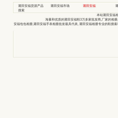
莆田安福货源产品
莆田安福市场
莆田安福
搜索
本站莆田安福
海量和优质的莆田安福鞋3万多家批发商,厂家的相册
安福包包相册,莆田安福手表相册批发最具代表, 莆田安福相册专业的鞋搜索