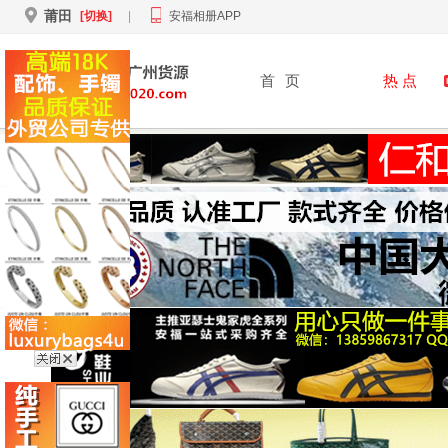
莆田
[切换]
|
安福相册APP
首
页
热 点