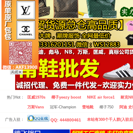
热门Hot：
匡威1970s
椰子yeezy boost
NIKE air force1
耐克NI
万斯Vans
冠军-Champion
雪地靴
椰子750
阿迪 史密
广告入驻：
本站有300个千人群(入驻后
QQ: 444800461