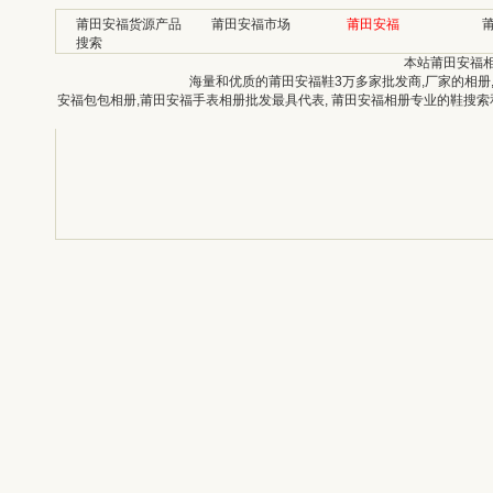
莆田安福货源产品
莆田安福市场
莆田安福
搜索
本站莆田安福
海量和优质的莆田安福鞋3万多家批发商,厂家的相册
安福包包相册,莆田安福手表相册批发最具代表, 莆田安福相册专业的鞋搜索