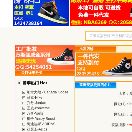
推荐店铺
类目详细分类
当季热门 Hot
莆田安福货源店名片
加拿大鹅 - Canada Goose
店名：
耐克-Nike
乔丹-Jordan
网址(1)：
h
匡威-converse
万斯-Vans
网址(2)：
椰子-Yeezy Boost
阿迪达斯-ADIDAS
安福搜索：
w
亚瑟士-Asics