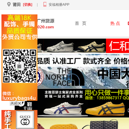
莆田
[切换]
|
安福相册APP
首
页
热 点