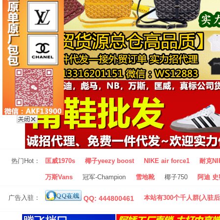
热门Hot：
匡威1970s
椰子yeezy boost
NIKE air force1
耐克NI
万斯Vans
冠军-Champion
雪地靴
椰子750
阿迪 史密
广告入驻：
本站有300个千人群(入驻后
QQ: 444800461