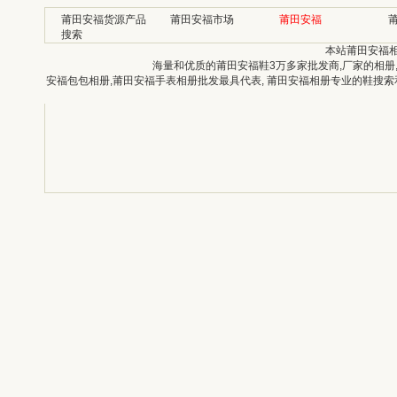
莆田安福货源产品
莆田安福市场
莆田安福
搜索
本站莆田安福
海量和优质的莆田安福鞋3万多家批发商,厂家的相册
安福包包相册,莆田安福手表相册批发最具代表, 莆田安福相册专业的鞋搜索