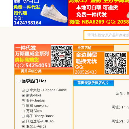
推荐店铺
类目详细分类
当季热门 Hot
莆田安福货源店名片
加拿大鹅 - Canada Goose
店名：
耐克-Nike
乔丹-Jordan
匡威-converse
网址(1)：
h
万斯-Vans
椰子-Yeezy Boost
阿迪达斯-ADIDAS
网址(2)：
亚瑟士-Asics