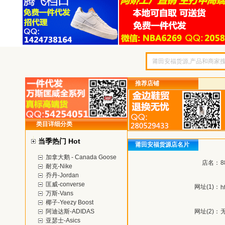
推荐店铺
类目详细分类
当季热门 Hot
莆田安福货源店名片
加拿大鹅 - Canada Goose
店名：
8
耐克-Nike
乔丹-Jordan
匡威-converse
网址(1)：
h
万斯-Vans
椰子-Yeezy Boost
阿迪达斯-ADIDAS
网址(2)：
亚瑟士-Asics