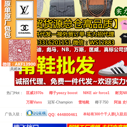
热门Hot：
匡威1970s
椰子yeezy boost
NIKE air force1
耐克NI
万斯Vans
冠军-Champion
雪地靴
椰子750
阿迪 史密
广告入驻：
本站有300个千人群(入驻后
QQ: 444800461