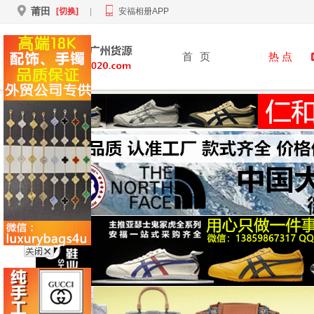
莆田
[切换]
|
安福相册APP
首
页
热 点