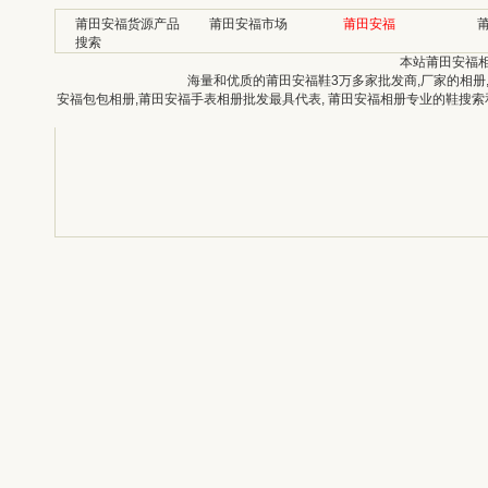
莆田安福货源产品
莆田安福市场
莆田安福
搜索
本站莆田安福
海量和优质的莆田安福鞋3万多家批发商,厂家的相册
安福包包相册,莆田安福手表相册批发最具代表, 莆田安福相册专业的鞋搜索