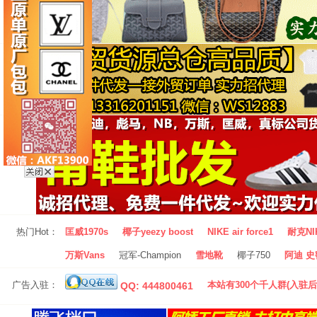
热门Hot：
匡威1970s
椰子yeezy boost
NIKE air force1
耐克NI
万斯Vans
冠军-Champion
雪地靴
椰子750
阿迪 史密
广告入驻：
本站有300个千人群(入驻后
QQ: 444800461