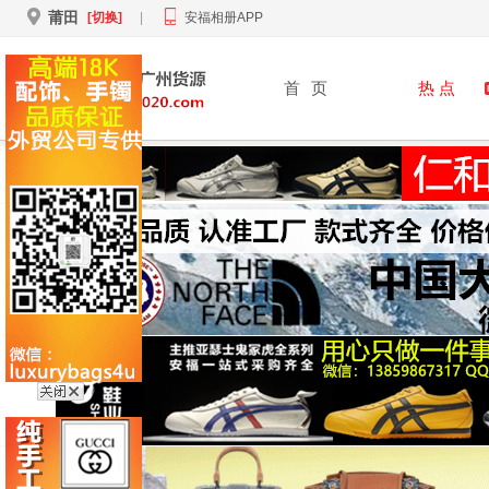
莆田
[切换]
|
安福相册APP
首
页
热 点