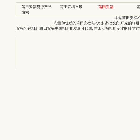
莆田安福货源产品
莆田安福市场
莆田安福
搜索
本站莆田安福
海量和优质的莆田安福鞋3万多家批发商,厂家的相册
安福包包相册,莆田安福手表相册批发最具代表, 莆田安福相册专业的鞋搜索