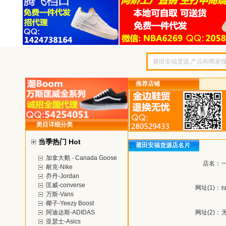
推荐店铺
类目详细分类
当季热门 Hot
莆田安福货源店名片
加拿大鹅 - Canada Goose
店名：
耐克-Nike
乔丹-Jordan
匡威-converse
网址(1)：
h
万斯-Vans
椰子-Yeezy Boost
阿迪达斯-ADIDAS
网址(2)：
亚瑟士-Asics