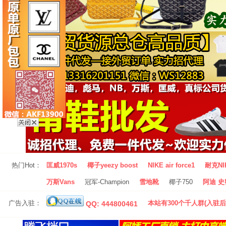
热门Hot：
匡威1970s
椰子yeezy boost
NIKE air force1
耐克NI
万斯Vans
冠军-Champion
雪地靴
椰子750
阿迪 史密
广告入驻：
本站有300个千人群(入驻后
QQ: 444800461