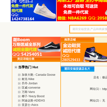
推荐店铺
类目详细分类
当季热门 Hot
莆田安福货源店名片
加拿大鹅 - Canada Goose
店名：
极
耐克-Nike
乔丹-Jordan
匡威-converse
网址(1)：
htt
万斯-Vans
椰子-Yeezy Boost
阿迪达斯-ADIDAS
网址(2)：
无
亚瑟士-Asics