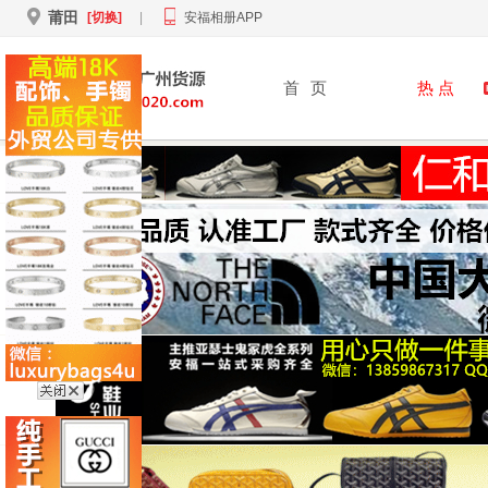
莆田
[切换]
|
安福相册APP
首
页
热 点