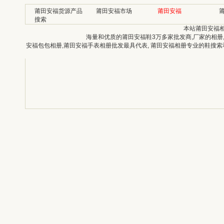
莆田安福货源产品
莆田安福市场
莆田安福
搜索
本站莆田安福
海量和优质的莆田安福鞋3万多家批发商,厂家的相册
安福包包相册,莆田安福手表相册批发最具代表, 莆田安福相册专业的鞋搜索