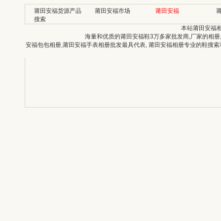
莆田安福货源产品
莆田安福市场
莆田安福
搜索
本站莆田安福
海量和优质的莆田安福鞋3万多家批发商,厂家的相册
安福包包相册,莆田安福手表相册批发最具代表, 莆田安福相册专业的鞋搜索