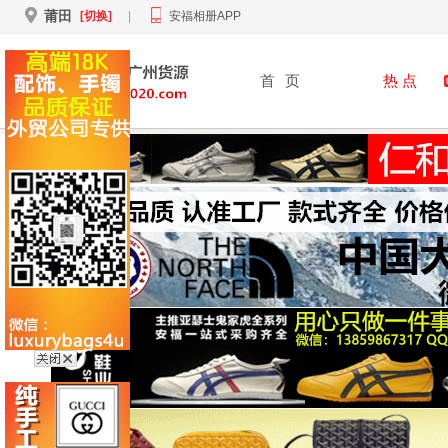
莆田
[切换]
|
安福相册APP
首
页
热 点