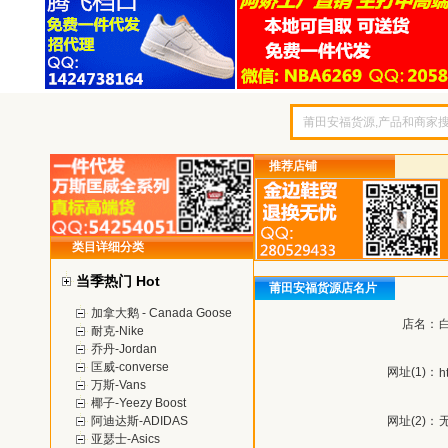
推荐店铺
类目详细分类
当季热门 Hot
莆田安福货源店名片
加拿大鹅 - Canada Goose
店名：
耐克-Nike
乔丹-Jordan
匡威-converse
网址(1)：
h
万斯-Vans
椰子-Yeezy Boost
阿迪达斯-ADIDAS
网址(2)：
亚瑟士-Asics