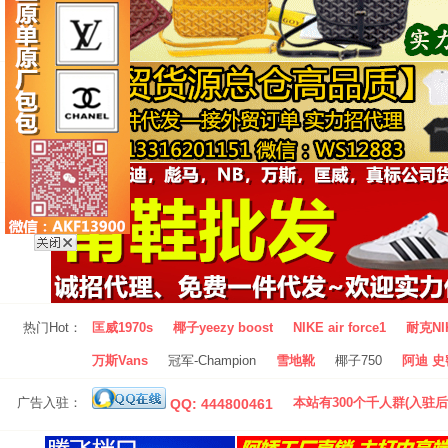
热门Hot：
匡威1970s
椰子yeezy boost
NIKE air force1
耐克NI
万斯Vans
冠军-Champion
雪地靴
椰子750
阿迪 史密
广告入驻：
本站有300个千人群(入驻后
QQ: 444800461