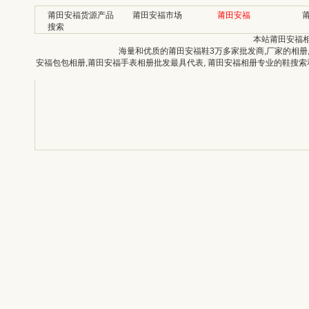
莆田安福货源产品
莆田安福市场
莆田安福
搜索
本站莆田安福
海量和优质的莆田安福鞋3万多家批发商,厂家的相册
安福包包相册,莆田安福手表相册批发最具代表, 莆田安福相册专业的鞋搜索