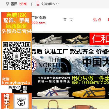
莆田
[切换]
|
安福相册APP
首
页
热 点