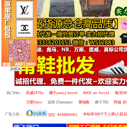
热门Hot：
匡威1970s
椰子yeezy boost
NIKE air force1
耐克NI
万斯Vans
冠军-Champion
雪地靴
椰子750
阿迪 史密
广告入驻：
本站有300个千人群(入驻后
QQ: 444800461