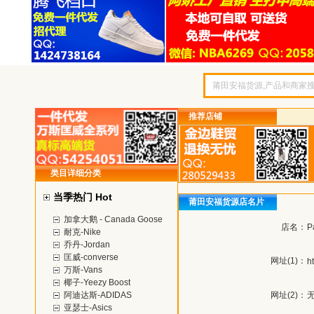
推荐店铺
类目详细分类
当季热门 Hot
莆田安福货源店名片
加拿大鹅 - Canada Goose
店名：
P
耐克-Nike
乔丹-Jordan
匡威-converse
网址(1)：
h
万斯-Vans
椰子-Yeezy Boost
阿迪达斯-ADIDAS
网址(2)：
亚瑟士-Asics