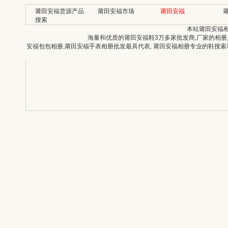
莆田安福货源产品
莆田安福市场
莆田安福
搜索
本站莆田安福
海量和优质的莆田安福鞋3万多家批发商,厂家的相册
安福包包相册,莆田安福手表相册批发最具代表, 莆田安福相册专业的鞋搜索