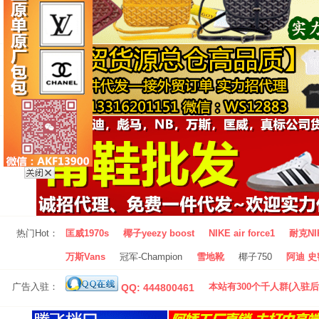
热门Hot：
匡威1970s
椰子yeezy boost
NIKE air force1
耐克NI
万斯Vans
冠军-Champion
雪地靴
椰子750
阿迪 史密
广告入驻：
本站有300个千人群(入驻后
QQ: 444800461