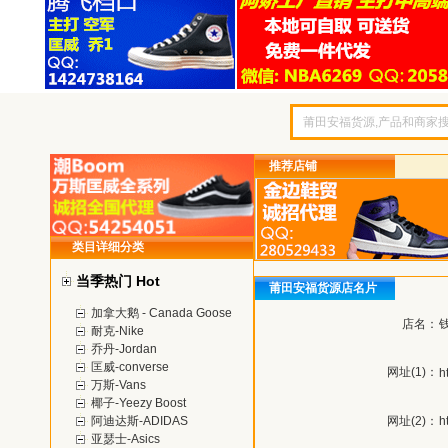
推荐店铺
类目详细分类
当季热门 Hot
莆田安福货源店名片
加拿大鹅 - Canada Goose
店名：
耐克-Nike
乔丹-Jordan
匡威-converse
网址(1)：
h
万斯-Vans
椰子-Yeezy Boost
阿迪达斯-ADIDAS
网址(2)：
h
亚瑟士-Asics