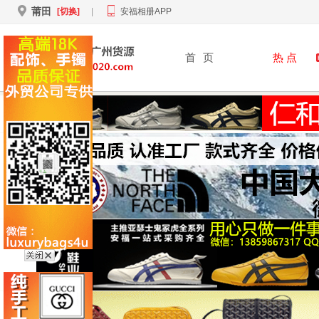
莆田
[切换]
|
安福相册APP
首
页
热 点