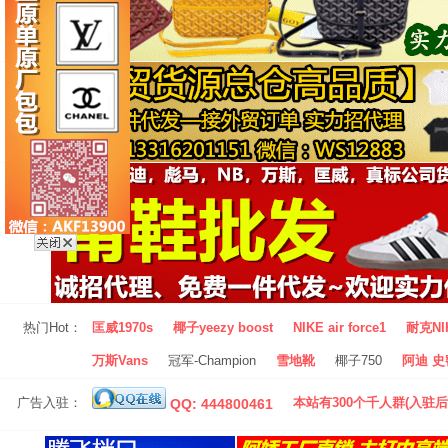
热门Hot：
匡威1970s
椰子yeezy boost
NIKE air force1
耐克NI
万斯Vans
冠军-Champion
雪地靴
椰子750
阿迪 史密
广告入驻：
本站有300个千人群(入驻后
QQ: 444800461