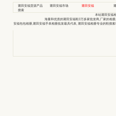
莆田安福货源产品
莆田安福市场
莆田安福
搜索
本站莆田安福
海量和优质的莆田安福鞋3万多家批发商,厂家的相册
安福包包相册,莆田安福手表相册批发最具代表, 莆田安福相册专业的鞋搜索