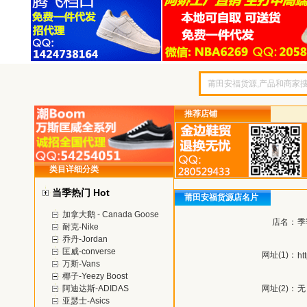
推荐店铺
类目详细分类
当季热门 Hot
莆田安福货源店名片
加拿大鹅 - Canada Goose
店名：
季
耐克-Nike
乔丹-Jordan
匡威-converse
网址(1)：
ht
万斯-Vans
椰子-Yeezy Boost
阿迪达斯-ADIDAS
网址(2)：
无
亚瑟士-Asics