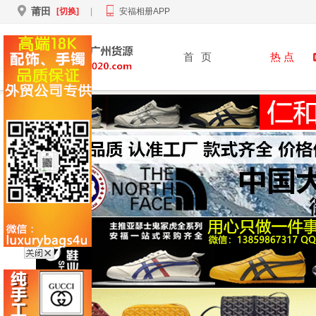
莆田
[切换]
|
安福相册APP
首
页
热 点