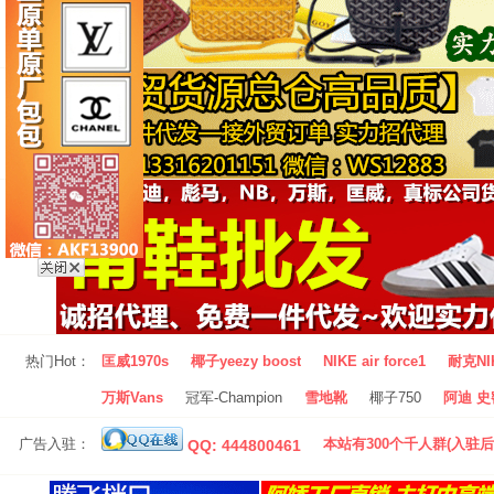
热门Hot：
匡威1970s
椰子yeezy boost
NIKE air force1
耐克NI
万斯Vans
冠军-Champion
雪地靴
椰子750
阿迪 史密
广告入驻：
本站有300个千人群(入驻后
QQ: 444800461