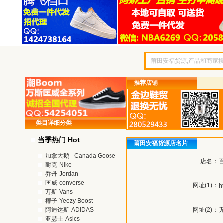
推荐店铺
类目详细分类
当季热门 Hot
莆田安福货源店名片
加拿大鹅 - Canada Goose
店名：
耐克-Nike
乔丹-Jordan
匡威-converse
网址(1)：
h
万斯-Vans
椰子-Yeezy Boost
阿迪达斯-ADIDAS
网址(2)：
亚瑟士-Asics