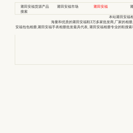
莆田安福货源产品
莆田安福市场
莆田安福
搜索
本站莆田安福
海量和优质的莆田安福鞋3万多家批发商,厂家的相册
安福包包相册,莆田安福手表相册批发最具代表, 莆田安福相册专业的鞋搜索