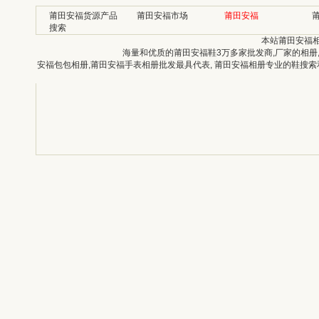
莆田安福货源产品
莆田安福市场
莆田安福
搜索
本站莆田安福
海量和优质的莆田安福鞋3万多家批发商,厂家的相册
安福包包相册,莆田安福手表相册批发最具代表, 莆田安福相册专业的鞋搜索