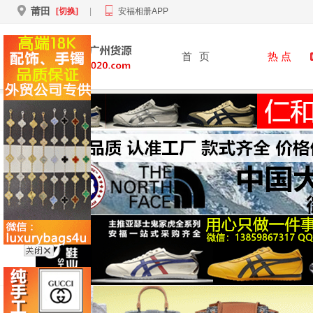
莆田
[切换]
|
安福相册APP
首
页
热 点