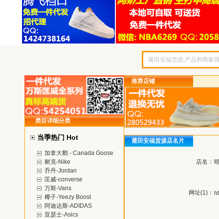
推荐店铺
类目详细分类
当季热门 Hot
莆田安福货源店名片
加拿大鹅 - Canada Goose
耐克-Nike
店名：
乔丹-Jordan
匡威-converse
万斯-Vans
网址(1)：
h
椰子-Yeezy Boost
阿迪达斯-ADIDAS
亚瑟士-Asics