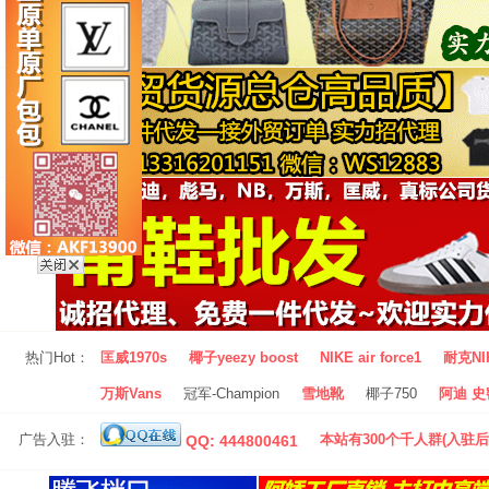
热门Hot：
匡威1970s
椰子yeezy boost
NIKE air force1
耐克NI
万斯Vans
冠军-Champion
雪地靴
椰子750
阿迪 史密
广告入驻：
本站有300个千人群(入驻后
QQ: 444800461