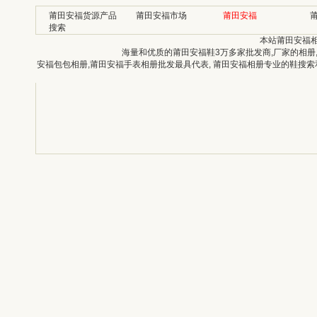
莆田安福货源产品
莆田安福市场
莆田安福
搜索
本站莆田安福
海量和优质的莆田安福鞋3万多家批发商,厂家的相册
安福包包相册,莆田安福手表相册批发最具代表, 莆田安福相册专业的鞋搜索