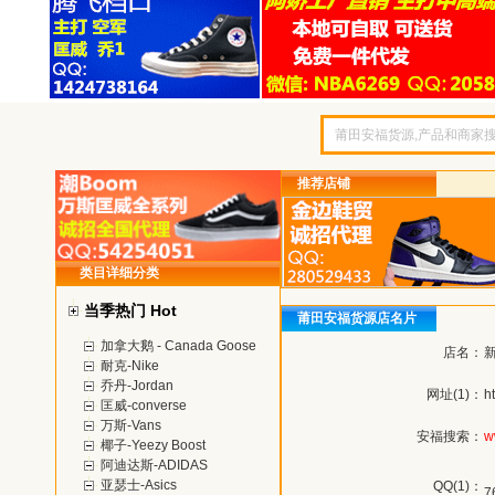
推荐店铺
类目详细分类
当季热门 Hot
莆田安福货源店名片
加拿大鹅 - Canada Goose
店名：
耐克-Nike
乔丹-Jordan
网址(1)：
h
匡威-converse
万斯-Vans
安福搜索：
w
椰子-Yeezy Boost
阿迪达斯-ADIDAS
亚瑟士-Asics
QQ(1)：
7