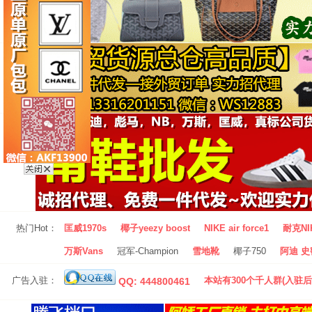
热门Hot：
匡威1970s
椰子yeezy boost
NIKE air force1
耐克NI
万斯Vans
冠军-Champion
雪地靴
椰子750
阿迪 史密
广告入驻：
本站有300个千人群(入驻后
QQ: 444800461