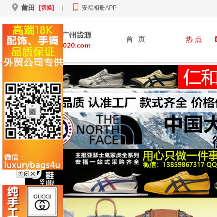
莆田
[切换]
|
安福相册APP
首
页
热 点