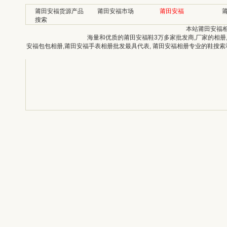
莆田安福货源产品
莆田安福市场
莆田安福
搜索
本站莆田安福
海量和优质的莆田安福鞋3万多家批发商,厂家的相册
安福包包相册,莆田安福手表相册批发最具代表, 莆田安福相册专业的鞋搜索