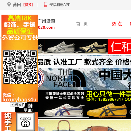
莆田
[切换]
|
安福相册APP
首
页
热 点