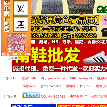
热门Hot：
匡威1970s
椰子yeezy boost
NIKE air force1
耐克NI
万斯Vans
冠军-Champion
雪地靴
椰子750
阿迪 史密
广告入驻：
本站有300个千人群(入驻后
QQ: 444800461