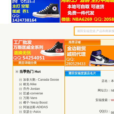
推荐店铺
类目详细分类
当季热门 Hot
莆田安福货源店名片
加拿大鹅 - Canada Goose
店名：
本
耐克-Nike
乔丹-Jordan
网址(1)：
ht
匡威-converse
万斯-Vans
安福搜索：
w
椰子-Yeezy Boost
阿迪达斯-ADIDAS
QQ(1)：
亚瑟士-Asics
9