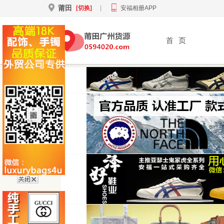
莆田
[切换]
|
安福相册APP
首
页