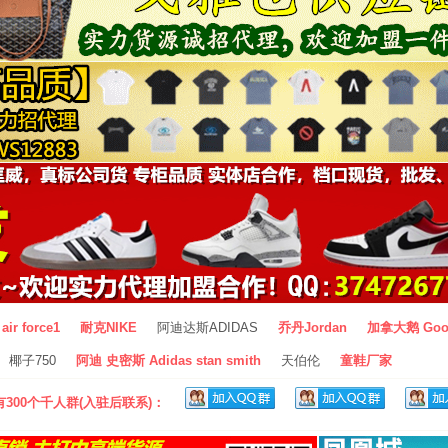
air force1
耐克NIKE
阿迪达斯ADIDAS
乔丹Jordan
加拿大鹅 Goo
椰子750
阿迪 史密斯 Adidas stan smith
天伯伦
童鞋厂家
300个千人群(入驻后联系)：