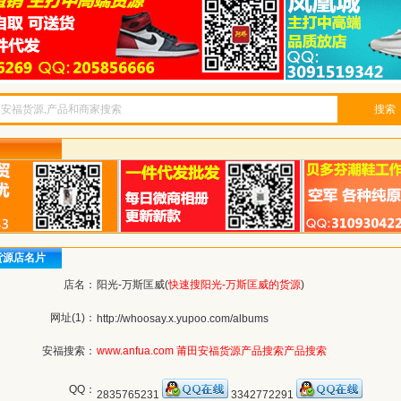
搜索
货源店名片
店名：
阳光-万斯匡威(
快速搜阳光-万斯匡威的货源
)
网址(1)：
http://whoosay.x.yupoo.com/albums
安福搜索：
www.anfua.com
莆田安福货源产品搜索
产品搜索
QQ：
2835765231
3342772291