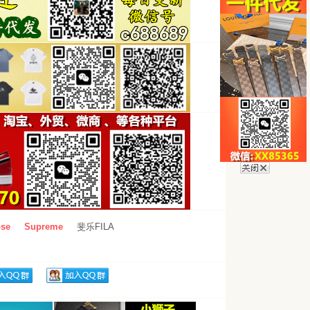
se
Supreme
斐乐FILA