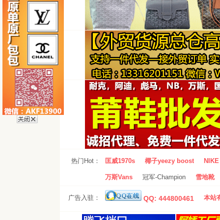
热门Hot：
匡威1970s
椰子yeezy boost
NIKE 
万斯Vans
冠军-Champion
雪地靴
广告入驻：
本站有
QQ: 444800461