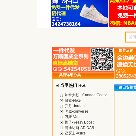
推荐店铺
类目详细分类
当季热门 Hot
莆田安福
加拿大鹅 - Canada Goose
耐克-Nike
乔丹-Jordan
匡威-converse
万斯-Vans
椰子-Yeezy Boost
阿迪达斯-ADIDAS
亚瑟士-Asics