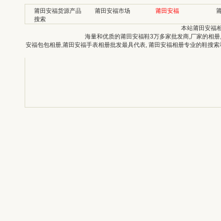
莆田安福货源产品
莆田安福市场
莆田安福
搜索
本站莆田安福
海量和优质的莆田安福鞋3万多家批发商,厂家的相册
安福包包相册,莆田安福手表相册批发最具代表, 莆田安福相册专业的鞋搜索