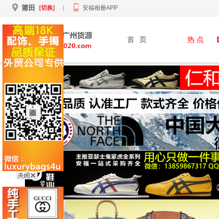
莆田
[切换]
|
安福相册APP
首
页
热 点