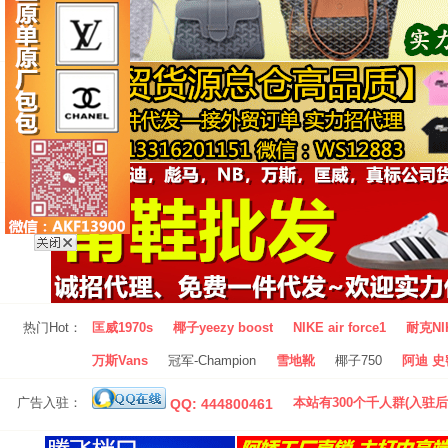
热门Hot：
匡威1970s
椰子yeezy boost
NIKE air force1
耐克NI
万斯Vans
冠军-Champion
雪地靴
椰子750
阿迪 史密
广告入驻：
本站有300个千人群(入驻后
QQ: 444800461