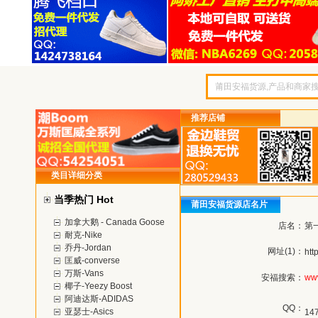
推荐店铺
类目详细分类
当季热门 Hot
莆田安福货源店名片
加拿大鹅 - Canada Goose
店名：
第
耐克-Nike
乔丹-Jordan
网址(1)：
htt
匡威-converse
万斯-Vans
安福搜索：
ww
椰子-Yeezy Boost
阿迪达斯-ADIDAS
QQ：
亚瑟士-Asics
14