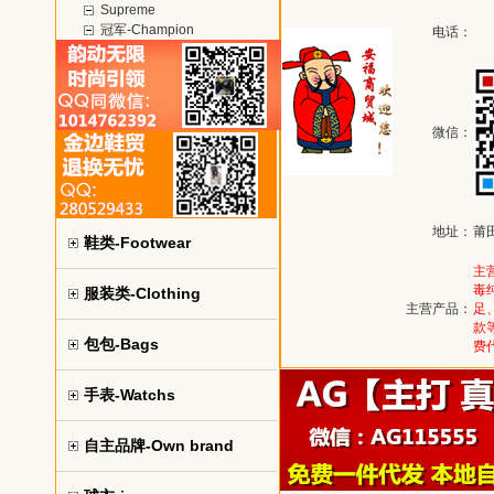
Supreme
冠军-Champion
电话：
微信：
地址：
莆
鞋类-Footwear
主
毒纯
服装类-Clothing
主营产品：
足
款
包包-Bags
费
手表-Watchs
自主品牌-Own brand