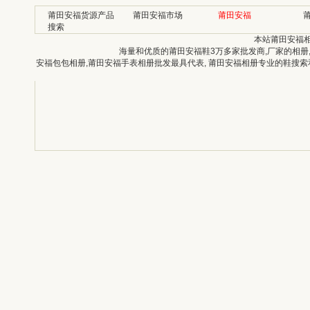
莆田安福货源产品
莆田安福市场
莆田安福
搜索
本站莆田安福
海量和优质的莆田安福鞋3万多家批发商,厂家的相册
安福包包相册,莆田安福手表相册批发最具代表, 莆田安福相册专业的鞋搜索