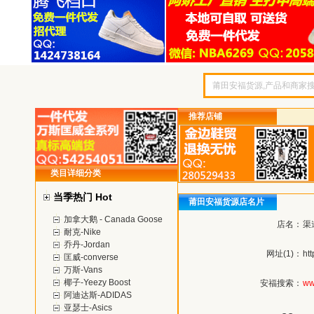
推荐店铺
类目详细分类
当季热门 Hot
莆田安福货源店名片
加拿大鹅 - Canada Goose
店名：
渠
耐克-Nike
乔丹-Jordan
网址(1)：
ht
匡威-converse
万斯-Vans
椰子-Yeezy Boost
安福搜索：
ww
阿迪达斯-ADIDAS
亚瑟士-Asics