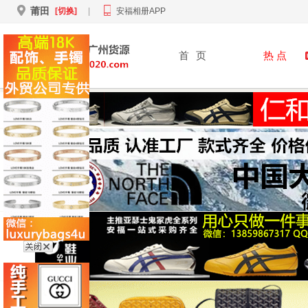
莆田
[切换]
|
安福相册APP
首
页
热 点