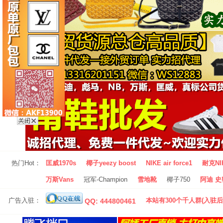
热门Hot：
匡威1970s
椰子yeezy boost
NIKE air force1
耐克NI
万斯Vans
冠军-Champion
雪地靴
椰子750
阿迪 史密
广告入驻：
本站有300个千人群(入驻后
QQ: 444800461