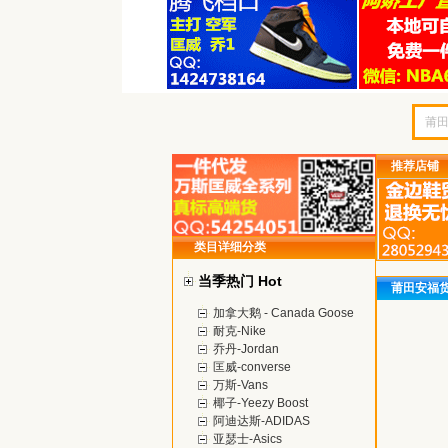
推荐店铺
类目详细分类
当季热门 Hot
莆田安福
加拿大鹅 - Canada Goose
耐克-Nike
乔丹-Jordan
匡威-converse
万斯-Vans
椰子-Yeezy Boost
阿迪达斯-ADIDAS
亚瑟士-Asics