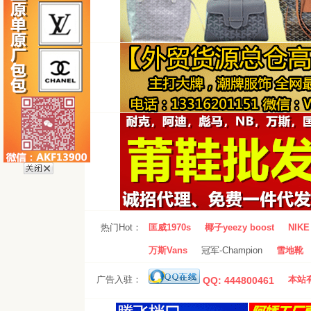
热门Hot：
匡威1970s
椰子yeezy boost
NIKE 
万斯Vans
冠军-Champion
雪地靴
广告入驻：
本站有
QQ: 444800461