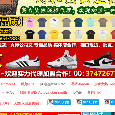
air force1
耐克NIKE
阿迪达斯ADIDAS
乔丹Jordan
加拿大鹅 Goo
椰子750
阿迪 史密斯 Adidas stan smith
天伯伦
童鞋厂家
300个千人群(入驻后联系)：