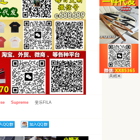
se
Supreme
斐乐FILA