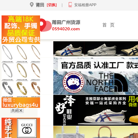
莆田
[切换]
|
安福相册APP
首
页