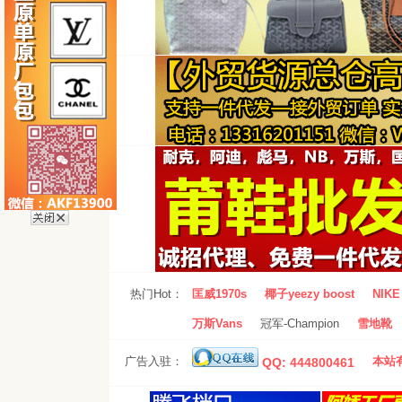
热门Hot：
匡威1970s
椰子yeezy boost
NIKE 
万斯Vans
冠军-Champion
雪地靴
广告入驻：
本站有
QQ: 444800461