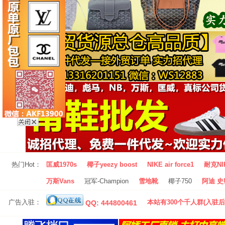
热门Hot：
匡威1970s
椰子yeezy boost
NIKE air force1
耐克NI
万斯Vans
冠军-Champion
雪地靴
椰子750
阿迪 史密
广告入驻：
本站有300个千人群(入驻后
QQ: 444800461