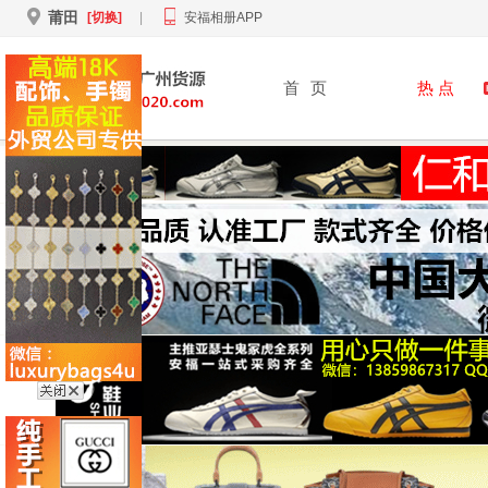
莆田
[切换]
|
安福相册APP
首
页
热 点