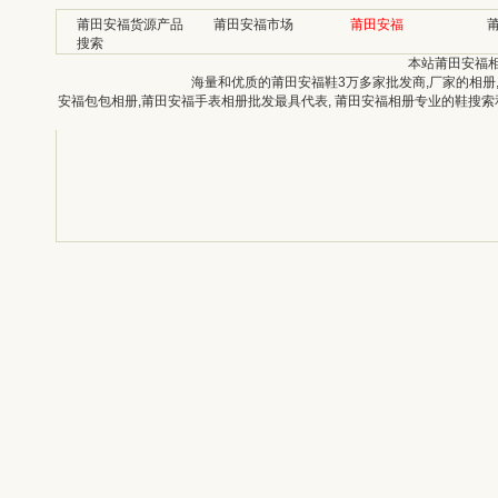
莆田安福货源产品
莆田安福市场
莆田安福
搜索
本站莆田安福
海量和优质的莆田安福鞋3万多家批发商,厂家的相册
安福包包相册,莆田安福手表相册批发最具代表, 莆田安福相册专业的鞋搜索