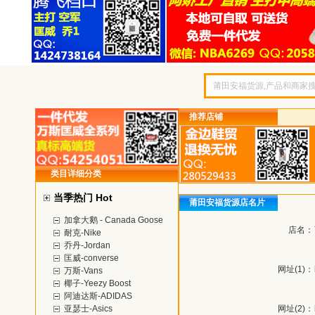
推荐店铺
类目详细分类
当季热门 Hot
莆田安福货源店名片
加拿大鹅 - Canada Goose
店名：
耐克-Nike
乔丹-Jordan
匡威-converse
网址(1)：
万斯-Vans
椰子-Yeezy Boost
阿迪达斯-ADIDAS
亚瑟士-Asics
网址(2)：