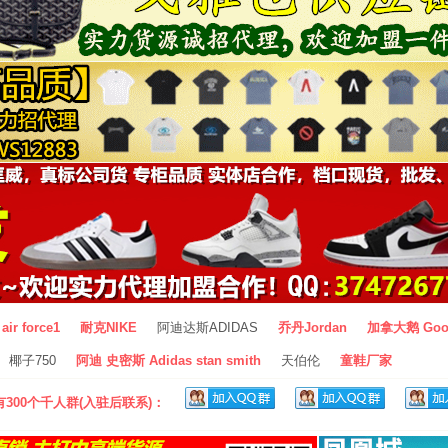
air force1
耐克NIKE
阿迪达斯ADIDAS
乔丹Jordan
加拿大鹅 Goo
椰子750
阿迪 史密斯 Adidas stan smith
天伯伦
童鞋厂家
300个千人群(入驻后联系)：