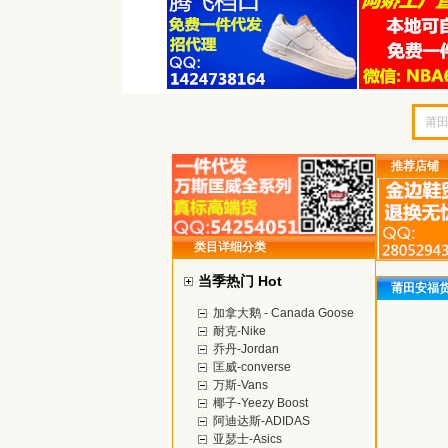
推荐店铺
类目详细分类
当季热门 Hot
莆田安福
加拿大鹅 - Canada Goose
耐克-Nike
乔丹-Jordan
匡威-converse
万斯-Vans
椰子-Yeezy Boost
阿迪达斯-ADIDAS
亚瑟士-Asics