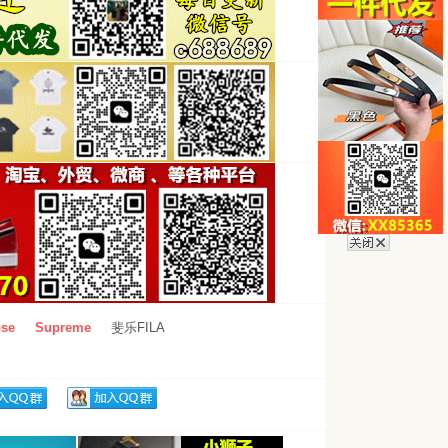
se
Supreme
斐乐FILA