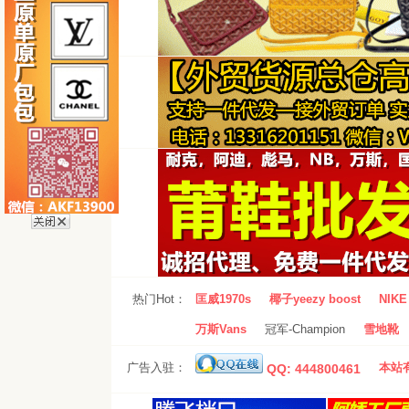
热门Hot：
匡威1970s
椰子yeezy boost
NIKE 
万斯Vans
冠军-Champion
雪地靴
广告入驻：
本站有
QQ: 444800461