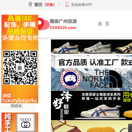
莆田
[切换]
|
安福相册APP
首
页