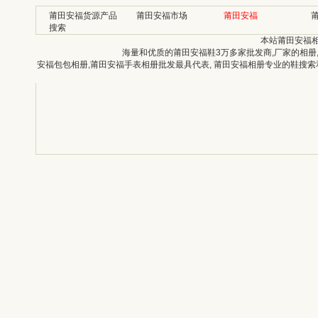
莆田安福货源产品
莆田安福市场
莆田安福
搜索
本站莆田安福
海量和优质的莆田安福鞋3万多家批发商,厂家的相册
安福包包相册,莆田安福手表相册批发最具代表, 莆田安福相册专业的鞋搜索