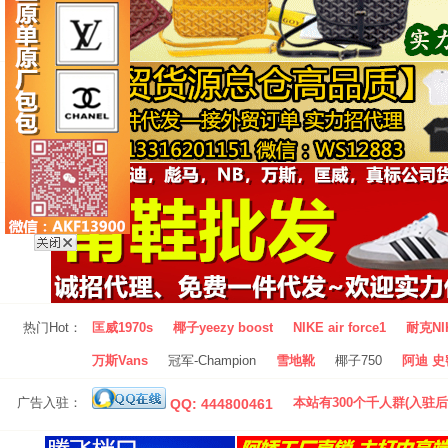
热门Hot：
匡威1970s
椰子yeezy boost
NIKE air force1
耐克NI
万斯Vans
冠军-Champion
雪地靴
椰子750
阿迪 史密
广告入驻：
本站有300个千人群(入驻后
QQ: 444800461