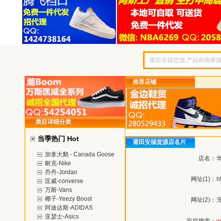
推荐店铺
类目详细分类
当季热门 Hot
莆田安福货源店名片
加拿大鹅 - Canada Goose
店名：
耐克-Nike
乔丹-Jordan
网址(1)：
h
匡威-converse
万斯-Vans
椰子-Yeezy Boost
网址(2)：
阿迪达斯-ADIDAS
亚瑟士-Asics