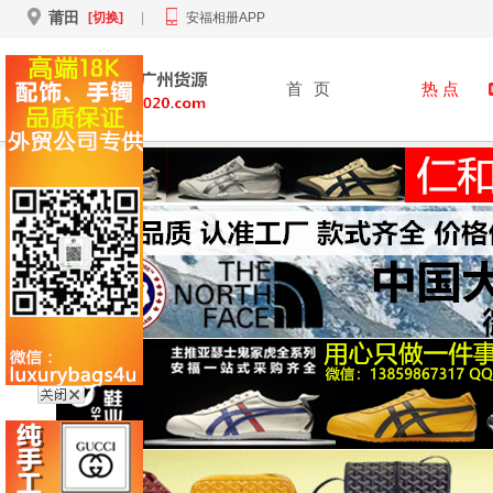
莆田
[切换]
|
安福相册APP
首
页
热 点