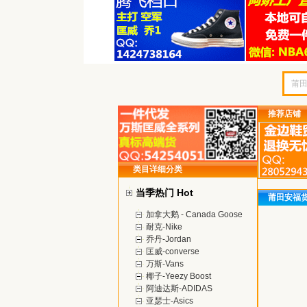
推荐店铺
类目详细分类
当季热门 Hot
莆田安福
加拿大鹅 - Canada Goose
耐克-Nike
乔丹-Jordan
匡威-converse
万斯-Vans
椰子-Yeezy Boost
阿迪达斯-ADIDAS
亚瑟士-Asics