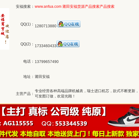
安福搜索：
www.anfua.com
莆田安福货源产品搜索
产品搜索
QQ(1)：
1280713880
QQ(2)：
1733460433
电话：
13799657490
地址：
莆田安福
专业经营各种高端品牌机械表，瑞士进口机芯，款式不断更新，
主营产品：
可发图订做，欢迎光顾！