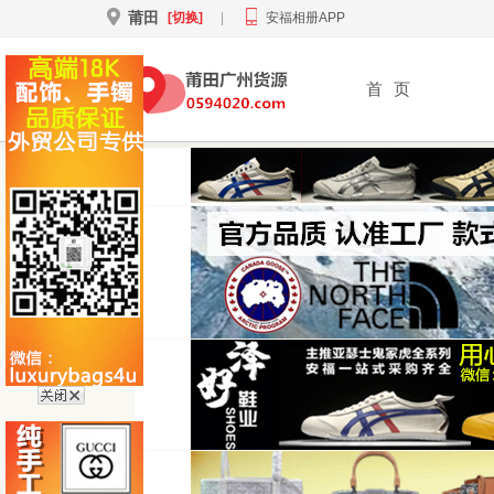
莆田
[切换]
|
安福相册APP
首
页