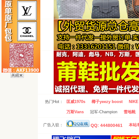
热门Hot：
匡威1970s
椰子yeezy boost
NIKE 
万斯Vans
冠军-Champion
雪地靴
广告入驻：
本站有
QQ: 444800461