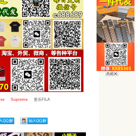
se
Supreme
斐乐FILA