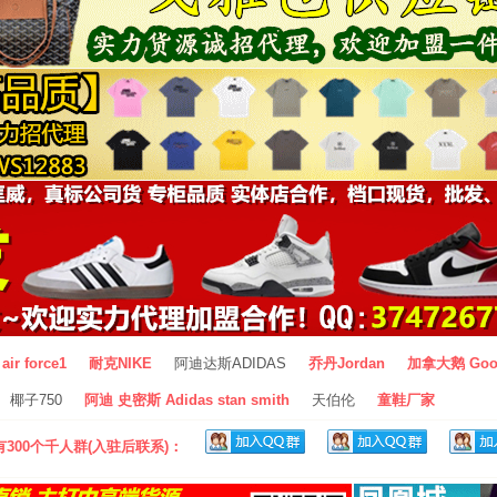
air force1
耐克NIKE
阿迪达斯ADIDAS
乔丹Jordan
加拿大鹅 Goo
椰子750
阿迪 史密斯 Adidas stan smith
天伯伦
童鞋厂家
300个千人群(入驻后联系)：