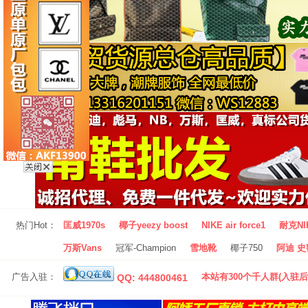
热门Hot：
匡威1970s
椰子yeezy boost
NIKE air force1
耐克NI
万斯Vans
冠军-Champion
雪地靴
椰子750
阿迪 史密
广告入驻：
本站有300个千人群(入驻后
QQ: 444800461