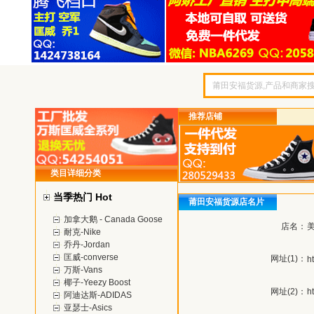
推荐店铺
类目详细分类
当季热门 Hot
莆田安福货源店名片
加拿大鹅 - Canada Goose
店名：
耐克-Nike
乔丹-Jordan
匡威-converse
网址(1)：
h
万斯-Vans
椰子-Yeezy Boost
网址(2)：
h
阿迪达斯-ADIDAS
亚瑟士-Asics