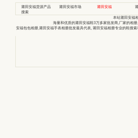
莆田安福货源产品
莆田安福市场
莆田安福
搜索
本站莆田安福
海量和优质的莆田安福鞋3万多家批发商,厂家的相册
安福包包相册,莆田安福手表相册批发最具代表, 莆田安福相册专业的鞋搜索