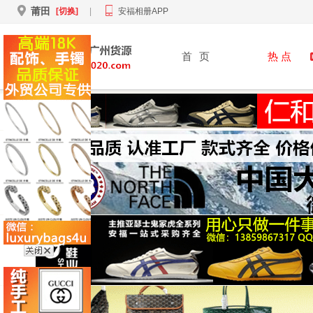
莆田
[切换]
|
安福相册APP
首
页
热 点