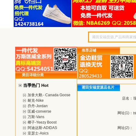
推荐店铺
类目详细分类
当季热门 Hot
莆田安福货源店名片
加拿大鹅 - Canada Goose
店名：
耐克-Nike
乔丹-Jordan
匡威-converse
网址(1)：
h
万斯-Vans
椰子-Yeezy Boost
阿迪达斯-ADIDAS
网址(2)：
亚瑟士-Asics