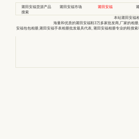
莆田安福货源产品
莆田安福市场
莆田安福
搜索
本站莆田安福
海量和优质的莆田安福鞋3万多家批发商,厂家的相册
安福包包相册,莆田安福手表相册批发最具代表, 莆田安福相册专业的鞋搜索