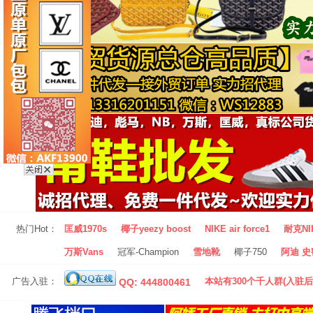
热门Hot：
匡威1970s
椰子yeezy boost
NIKE air force1
耐克NI
万斯Vans
冠军-Champion
雪地靴
椰子750
阿迪 史密
广告入驻：
本站有300个千人群(入驻后
QQ: 444800461