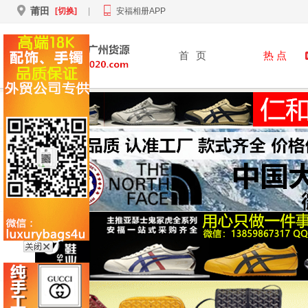
莆田
[切换]
|
安福相册APP
首
页
热 点