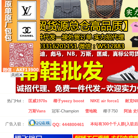
热门Hot：
匡威1970s
椰子yeezy boost
NIKE air force1
耐克NI
万斯Vans
冠军-Champion
雪地靴
椰子750
阿迪 史密
广告入驻：
本站有300个千人群(入驻后
QQ: 444800461