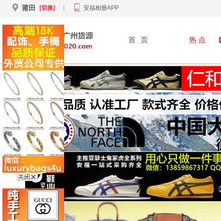
莆田
[切换]
|
安福相册APP
首
页
热 点