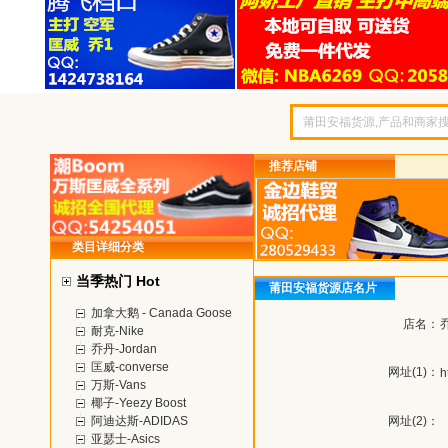
推荐店铺
类目详细分类
当季热门 Hot
莆田安福货源店名片
加拿大鹅 - Canada Goose
店名：
耐克-Nike
乔丹-Jordan
匡威-converse
网址(1)：
h
万斯-Vans
椰子-Yeezy Boost
阿迪达斯-ADIDAS
网址(2)：
亚瑟士-Asics