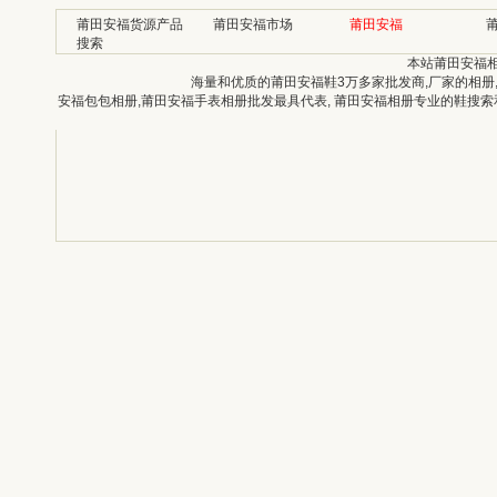
莆田安福货源产品
莆田安福市场
莆田安福
搜索
本站莆田安福
海量和优质的莆田安福鞋3万多家批发商,厂家的相册
安福包包相册,莆田安福手表相册批发最具代表, 莆田安福相册专业的鞋搜索