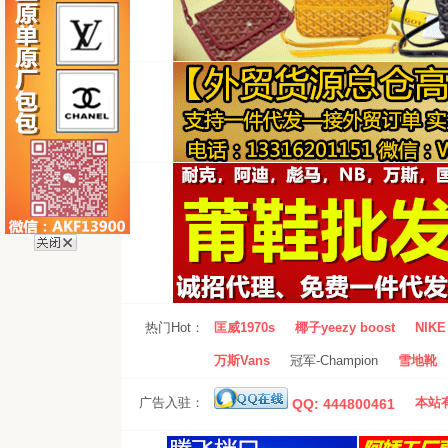
热门Hot：
匡威1970s
椰子yeezy boost
NIKE 
万斯Vans
冠军-Champion
雪地靴
广告入驻：
本站有
QQ: 444800461