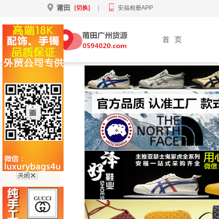
莆田
[切换]
|
安福相册APP
首
页