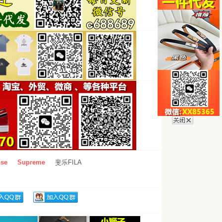
se
Supreme
斐乐FILA