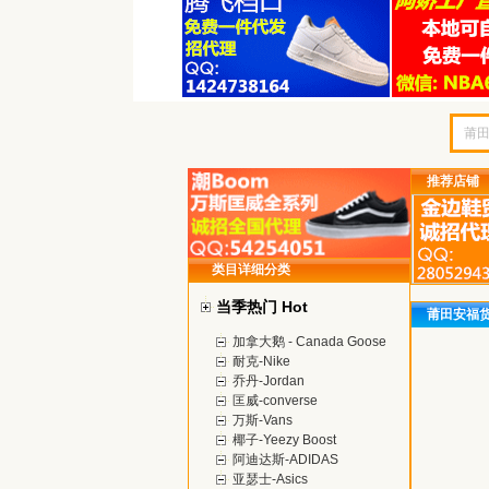
推荐店铺
类目详细分类
当季热门 Hot
莆田安福
加拿大鹅 - Canada Goose
耐克-Nike
乔丹-Jordan
匡威-converse
万斯-Vans
椰子-Yeezy Boost
阿迪达斯-ADIDAS
亚瑟士-Asics