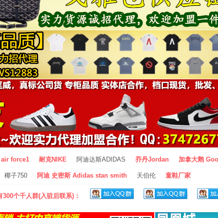
air force1
耐克NIKE
阿迪达斯ADIDAS
乔丹Jordan
加拿大鹅 Goo
椰子750
阿迪 史密斯 Adidas stan smith
天伯伦
童鞋厂家
300个千人群(入驻后联系)：