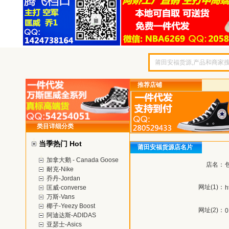
推荐店铺
类目详细分类
当季热门 Hot
莆田安福货源店名片
加拿大鹅 - Canada Goose
店名：
耐克-Nike
乔丹-Jordan
网址(1)：
匡威-converse
h
万斯-Vans
椰子-Yeezy Boost
网址(2)：
0
阿迪达斯-ADIDAS
亚瑟士-Asics