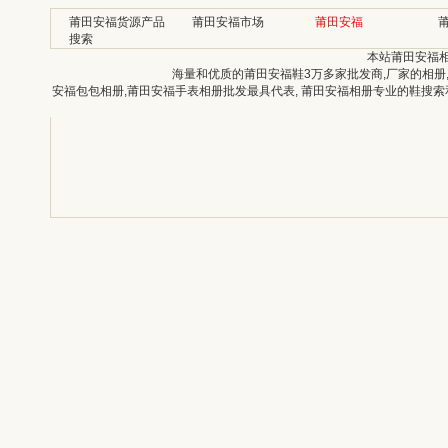
莆田安福货源产品
莆田安福市场
莆田安福
搜索
本站莆田安福
海量和优质的莆田安福鞋3万多家批发商,厂家的相册
安福包包相册,莆田安福手表相册批发最具代表, 莆田安福相册专业的鞋搜索