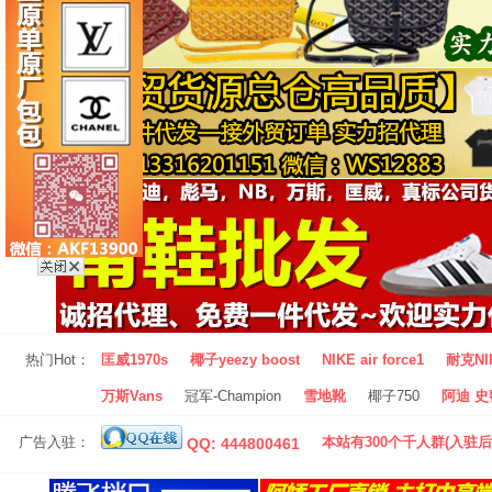
热门Hot：
匡威1970s
椰子yeezy boost
NIKE air force1
耐克NI
万斯Vans
冠军-Champion
雪地靴
椰子750
阿迪 史密
广告入驻：
本站有300个千人群(入驻后
QQ: 444800461