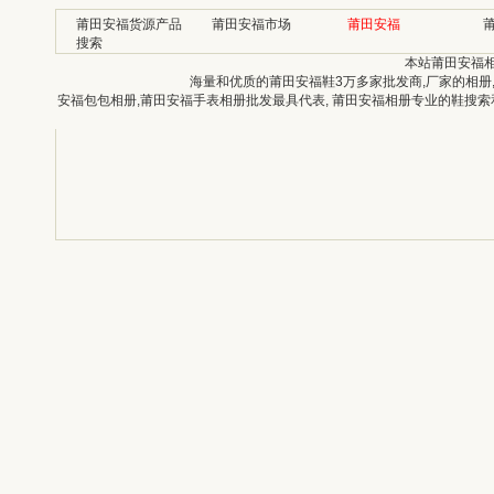
莆田安福货源产品
莆田安福市场
莆田安福
搜索
本站莆田安福
海量和优质的莆田安福鞋3万多家批发商,厂家的相册
安福包包相册,莆田安福手表相册批发最具代表, 莆田安福相册专业的鞋搜索