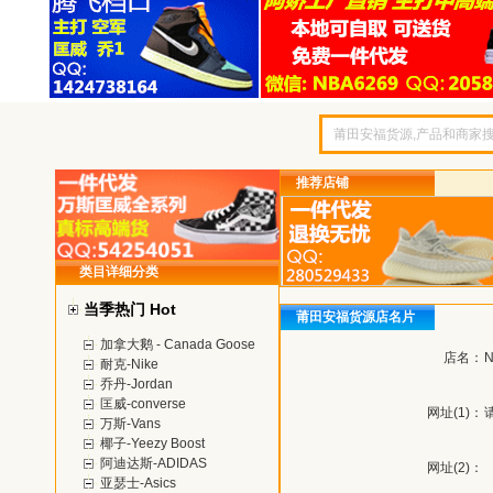
推荐店铺
类目详细分类
当季热门 Hot
莆田安福货源店名片
加拿大鹅 - Canada Goose
店名：
耐克-Nike
乔丹-Jordan
匡威-converse
网址(1)：
万斯-Vans
椰子-Yeezy Boost
阿迪达斯-ADIDAS
网址(2)：
亚瑟士-Asics