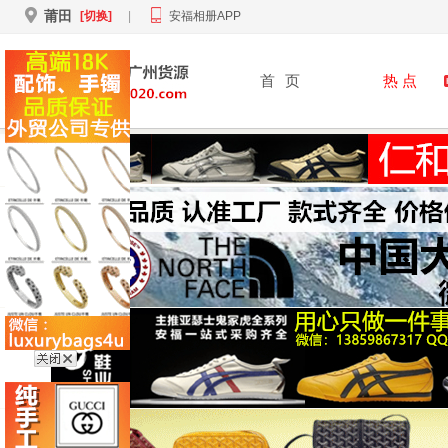
莆田
[切换]
|
安福相册APP
首
页
热 点