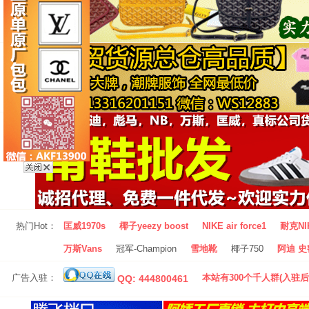
热门Hot：
匡威1970s
椰子yeezy boost
NIKE air force1
耐克NI
万斯Vans
冠军-Champion
雪地靴
椰子750
阿迪 史密
广告入驻：
本站有300个千人群(入驻后
QQ: 444800461