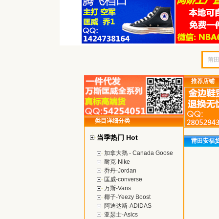
推荐店铺
类目详细分类
当季热门 Hot
莆田安福
加拿大鹅 - Canada Goose
耐克-Nike
乔丹-Jordan
匡威-converse
万斯-Vans
椰子-Yeezy Boost
阿迪达斯-ADIDAS
亚瑟士-Asics