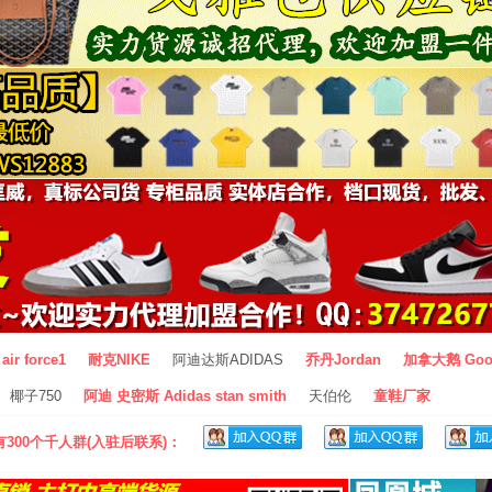
air force1
耐克NIKE
阿迪达斯ADIDAS
乔丹Jordan
加拿大鹅 Goo
椰子750
阿迪 史密斯 Adidas stan smith
天伯伦
童鞋厂家
300个千人群(入驻后联系)：