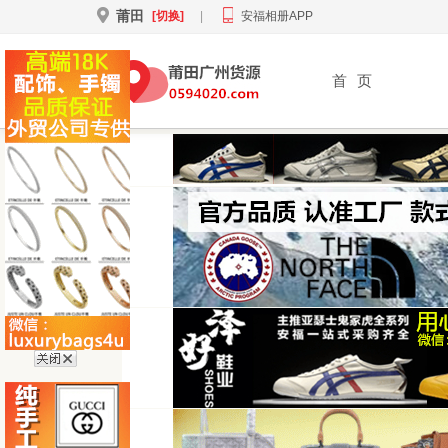
莆田
[切换]
|
安福相册APP
首
页