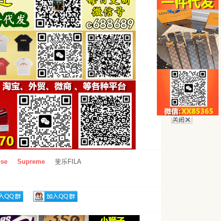
se
Supreme
斐乐FILA