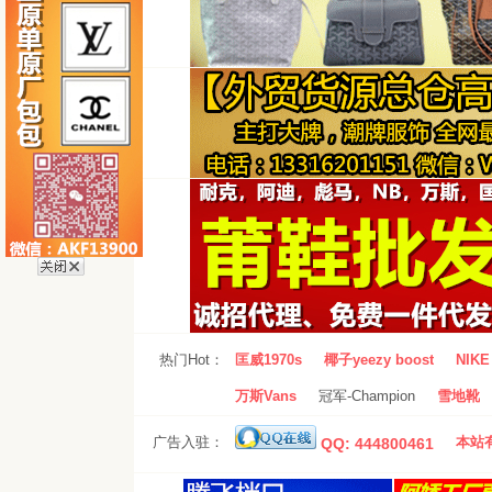
热门Hot：
匡威1970s
椰子yeezy boost
NIKE 
万斯Vans
冠军-Champion
雪地靴
广告入驻：
本站有
QQ: 444800461