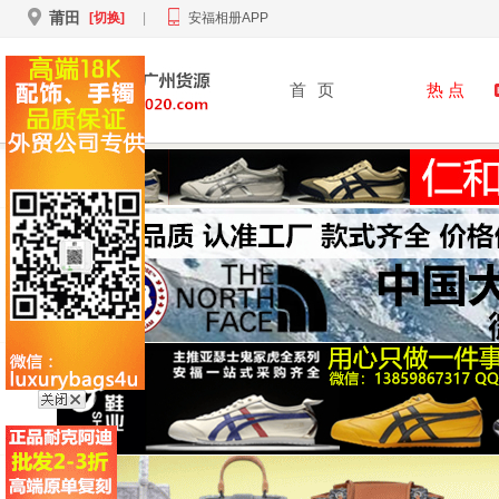
莆田
[切换]
|
安福相册APP
首
页
热 点