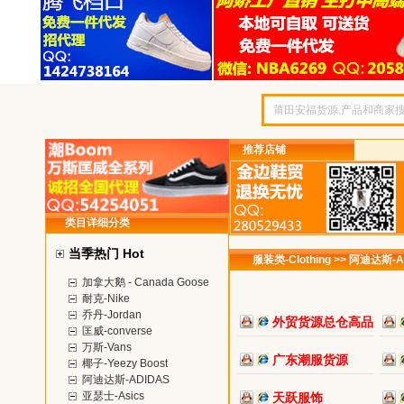
推荐店铺
类目详细分类
当季热门 Hot
服装类-Clothing >> 阿迪达斯-A
加拿大鹅 - Canada Goose
耐克-Nike
乔丹-Jordan
外贸货源总仓高品
匡威-converse
万斯-Vans
广东潮服货源
椰子-Yeezy Boost
阿迪达斯-ADIDAS
亚瑟士-Asics
天跃服饰