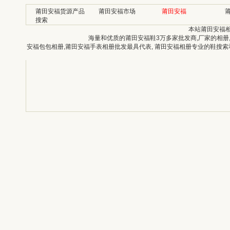
莆田安福货源产品
莆田安福市场
莆田安福
搜索
本站莆田安福
海量和优质的莆田安福鞋3万多家批发商,厂家的相册
安福包包相册,莆田安福手表相册批发最具代表, 莆田安福相册专业的鞋搜索