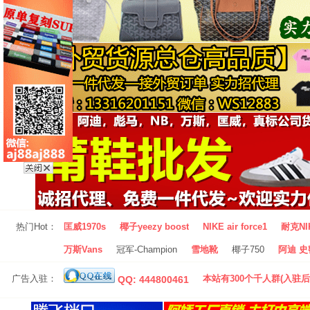
热门Hot：
匡威1970s
椰子yeezy boost
NIKE air force1
耐克NI
万斯Vans
冠军-Champion
雪地靴
椰子750
阿迪 史密
广告入驻：
本站有300个千人群(入驻后
QQ: 444800461